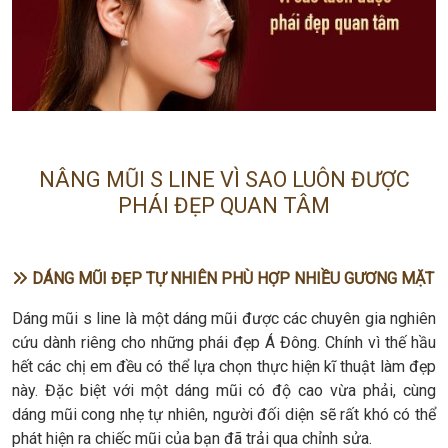
NÂNG MŨI S LINE VÌ SAO LUÔN ĐƯỢC
PHÁI ĐẸP QUAN TÂM
DÁNG MŨI ĐẸP TỰ NHIÊN PHÙ HỢP NHIỀU GƯƠNG MẶT
Dáng mũi s line là một dáng mũi được các chuyên gia nghiên
cứu dành riêng cho những phái đẹp Á Đông. Chính vì thế hầu
hết các chị em đều có thể lựa chọn thực hiện kĩ thuật làm đẹp
này. Đặc biệt với một dáng mũi có độ cao vừa phải, cùng
dáng mũi cong nhẹ tự nhiên, người đối diện sẽ rất khó có thể
phát hiện ra chiếc mũi của bạn đã trải qua chỉnh sửa.