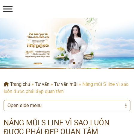
Trang chủ
»
Tư vấn
»
Tư vấn mũi
»
Nâng mũi S line vì sao
luôn được phái đẹp quan tâm
Open side menu
NÂNG MŨI S LINE VÌ SAO LUÔN
ĐƯỢC PHÁI ĐẸP QUAN TÂM