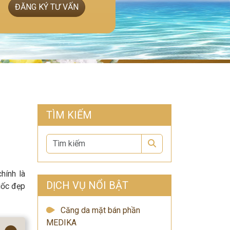
ĐĂNG KÝ TƯ VẤN
TÌM KIẾM
Search
hính là
DỊCH VỤ NỔI BẬT
uốc đẹp
Căng da mặt bán phần
MEDIKA