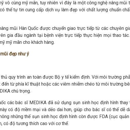
 vô cùng mỹ mãn, tuy nhiên vì đây là một công nghệ nâng mũi 
ó thể tự tin cung cấp dịch vụ làm đẹp với chất lượng chuẩn chấ
ng mũi Hàn Quốc được chuyển giao trực tiếp từ các chuyên gi
n gia đầu ngành tại bệnh viện trực tiếp thực hiện mọi thao tác.
mỹ mỹ mãn cho khách hàng.
g mũi đẹp như ý
hủ quy trình an toàn được Bộ y tế kiểm định. Với môi trường phẫ
t đến từ phía kĩ thuật hoặc các viêm nhiễm chéo từ môi trường bê
DIKA chú trọng.
ốc các bác sĩ MEDIKA đã sử dụng sụn sinh học định hình thay 
i này có độ mềm mại và dẻo dai hơn, giúp cho bác sĩ có thể dễ d
Không những thế sụn sinh học định hình còn được FDA (cục quản 
có độ tương thích cao với cơ thể.