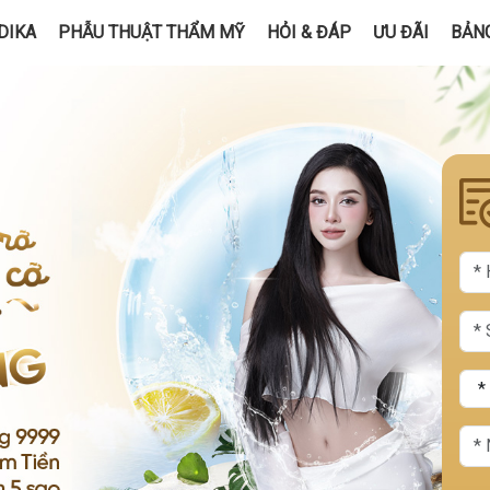
DIKA
PHẪU THUẬT THẨM MỸ
HỎI & ĐÁP
ƯU ĐÃI
BẢNG