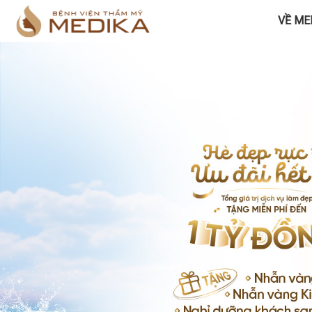
VỀ ME