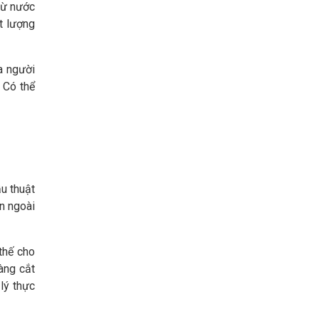
từ nước
t lượng
a người
 Có thể
u thuật
n ngoài
thế cho
àng cắt
lý thực