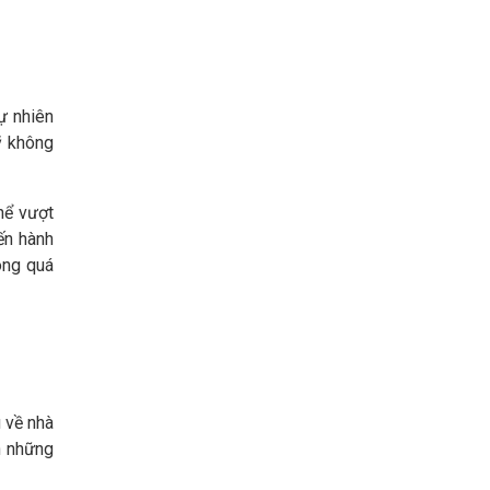
ự nhiên
ỹ không
hể vượt
ến hành
ong quá
 về nhà
n những