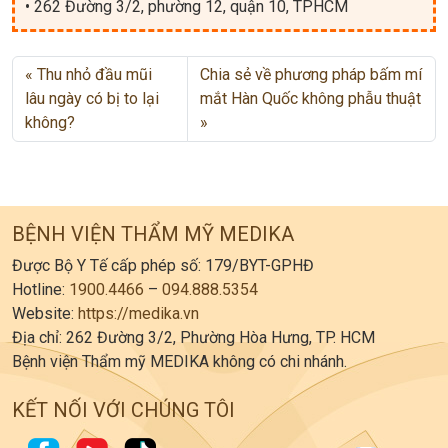
• 262 Đường 3/2, phường 12, quận 10, TPHCM
Thu nhỏ đầu mũi
Chia sẻ về phương pháp bấm mí
lâu ngày có bị to lại
mắt Hàn Quốc không phẫu thuật
không?
BỆNH VIỆN THẨM MỸ MEDIKA
Được Bộ Y Tế cấp phép số: 179/BYT-GPHĐ
Hotline:
1900.4466
–
094.888.5354
Website:
https://medika.vn
Địa chỉ: 262 Đường 3/2, Phường Hòa Hưng, TP. HCM
Bệnh viện Thẩm mỹ MEDIKA không có chi nhánh.
KẾT NỐI VỚI CHÚNG TÔI