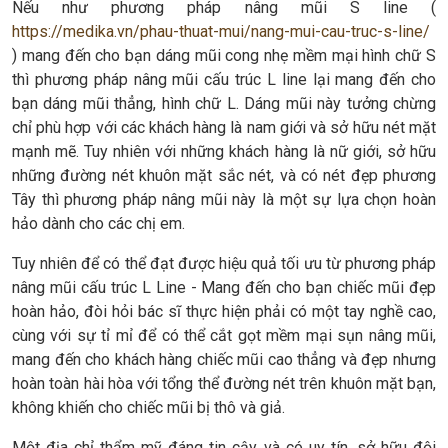
Nếu như phương pháp nâng mũi S line (
https://medika.vn/phau-thuat-mui/nang-mui-cau-truc-s-line/
) mang đến cho bạn dáng mũi cong nhẹ mềm mại hình chữ S
thì phương pháp nâng mũi cấu trúc L line lại mang đến cho
bạn dáng mũi thẳng, hình chữ L. Dáng mũi này tưởng chừng
chỉ phù hợp với các khách hàng là nam giới và sở hữu nét mặt
mạnh mẽ. Tuy nhiên với những khách hàng là nữ giới, sở hữu
những đường nét khuôn mặt sắc nét, và có nét đẹp phương
Tây thì phương pháp nâng mũi này là một sự lựa chọn hoàn
hảo dành cho các chị em.
Tuy nhiên để có thể đạt được hiệu quả tối ưu từ phương pháp
nâng mũi cấu trúc L Line - Mang đến cho bạn chiếc mũi đẹp
hoàn hảo, đòi hỏi bác sĩ thực hiện phải có một tay nghề cao,
cùng với sự tỉ mỉ để có thể cắt gọt mềm mại sụn nâng mũi,
mang đến cho khách hàng chiếc mũi cao thẳng và đẹp nhưng
hoàn toàn hài hòa với tổng thể đường nét trên khuôn mặt bạn,
không khiến cho chiếc mũi bị thô và giả.
Một địa chỉ thẩm mỹ đáng tin cậy và có uy tín, sở hữu đội