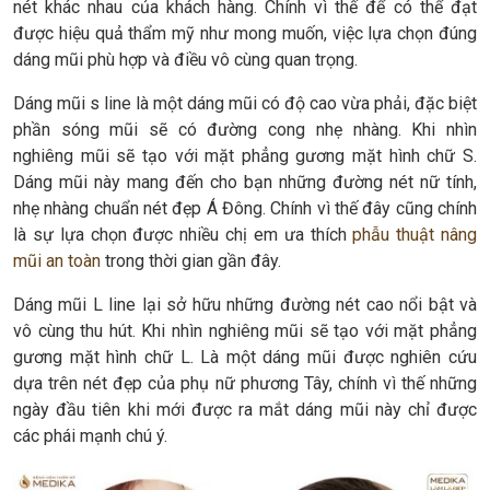
nét khác nhau của khách hàng. Chính vì thế để có thể đạt
được hiệu quả thẩm mỹ như mong muốn, việc lựa chọn đúng
dáng mũi phù hợp và điều vô cùng quan trọng.
Dáng mũi s line là một dáng mũi có độ cao vừa phải, đặc biệt
phần sóng mũi sẽ có đường cong nhẹ nhàng. Khi nhìn
nghiêng mũi sẽ tạo với mặt phẳng gương mặt hình chữ S.
Dáng mũi này mang đến cho bạn những đường nét nữ tính,
nhẹ nhàng chuẩn nét đẹp Á Đông. Chính vì thế đây cũng chính
là sự lựa chọn được nhiều chị em ưa thích
phẫu thuật nâng
mũi an toàn
trong thời gian gần đây.
Dáng mũi L line lại sở hữu những đường nét cao nổi bật và
vô cùng thu hút. Khi nhìn nghiêng mũi sẽ tạo với mặt phẳng
gương mặt hình chữ L. Là một dáng mũi được nghiên cứu
dựa trên nét đẹp của phụ nữ phương Tây, chính vì thế những
ngày đầu tiên khi mới được ra mắt dáng mũi này chỉ được
các phái mạnh chú ý.