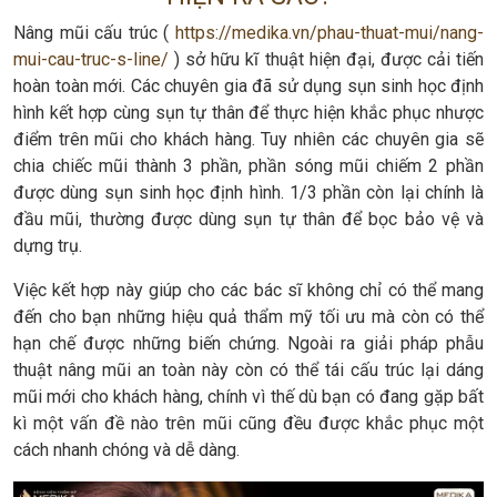
Nâng mũi cấu trúc (
https://medika.vn/phau-thuat-mui/nang-
mui-cau-truc-s-line/
) sở hữu kĩ thuật hiện đại, được cải tiến
hoàn toàn mới. Các chuyên gia đã sử dụng sụn sinh học định
hình kết hợp cùng sụn tự thân để thực hiện khắc phục nhược
điểm trên mũi cho khách hàng. Tuy nhiên các chuyên gia sẽ
chia chiếc mũi thành 3 phần, phần sóng mũi chiếm 2 phần
được dùng sụn sinh học định hình. 1/3 phần còn lại chính là
đầu mũi, thường được dùng sụn tự thân để bọc bảo vệ và
dựng trụ.
Việc kết hợp này giúp cho các bác sĩ không chỉ có thể mang
đến cho bạn những hiệu quả thẩm mỹ tối ưu mà còn có thể
hạn chế được những biến chứng. Ngoài ra giải pháp phẫu
thuật nâng mũi an toàn này còn có thể tái cấu trúc lại dáng
mũi mới cho khách hàng, chính vì thế dù bạn có đang gặp bất
kì một vấn đề nào trên mũi cũng đều được khắc phục một
cách nhanh chóng và dễ dàng.