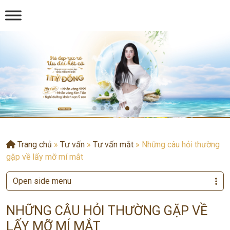
Trang chủ
»
Tư vấn
»
Tư vấn mắt
»
Những câu hỏi thường
gặp về lấy mỡ mí mắt
Open side menu
NHỮNG CÂU HỎI THƯỜNG GẶP VỀ
LẤY MỠ MÍ MẮT