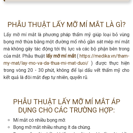
PHẪU THUẬT LẤY MỠ MÍ MẮT LÀ GÌ?
Lấy mỡ mí mắt là phương pháp thẩm mỹ giúp loại bỏ vùng
bọng mỡ thừa bằng một đường mổ nhỏ gần sát mép mí mắt
mà không gây tác động tới thị lực và các bộ phận bên trong
của mắt. Phẫu thuật
lấy mỡ mí mắt
(
https://medika.vn/tham-
my-mat/lay-mo-va-da-thua-mi-mat-duoi/
) được thực hiện
trong vòng 20 - 30 phút, không để lại dấu vết thẩm mỹ cho
kết quả là đôi mắt đẹp tự nhiên, quyến rũ.
PHẪU THUẬT LẤY MỠ MÍ MẮT ÁP
DỤNG CHO CÁC TRƯỜNG HỢP:
Mí mắt có nhiều bọng mỡ.
Bọng mỡ mắt nhiều nhưng ít da chùng.