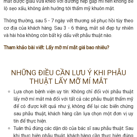
mắt được giấu vừa khéo với đường nếp gấp mí nên không để
lộ sẹo xấu, không ảnh hưởng tới thẩm mỹ khuôn mặt.
Thông thường, sau 5 - 7 ngày vết thương sẽ phục hồi tùy theo
cơ địa của khách hàng. Sau 3 - 6 tháng, mắt sẽ đẹp tự nhiên
và hài hòa không còn bất kỳ dấu vết phẫu thuật nào.
Tham khảo bài viết:
Lấy mỡ mí mắt giá bao nhiêu?
NHỮNG ĐIỀU CẦN LƯU Ý KHI PHẪU
THUẬT LẤY MỠ MÍ MẮT
Lựa chọn bệnh viện uy tín: Không chỉ đối với phẫu thuật
lấy mỡ mí mắt mà đối với tất cả các phẫu thuật thẩm mỹ
để có được kết quả như ý, không để lại các biến chứng
sau phẫu thuật, khách hàng cần lựa chọn một đơn vị uy
tín để thực hiện.
Tuân thủ đúng các dặn dò của bác sĩ sau phẫu thuật: Sau
khi thực hiện phẫu thuật, khách hàng cần thực hiện đúng