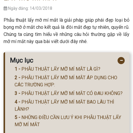
Ngày đăng: 14/03/2018
Phẫu thuật lấy mỡ mí mắt là giải pháp giúp phái đẹp loại bỏ
bọng mỡ ở mắt cho kết quả là đôi mắt đẹp tự nhiên, quyến rũ.
Chúng ta cùng tìm hiểu về những câu hỏi thường gặp về lấy
mỡ mí mắt này qua bài viết dưới đây nhé.
Mục lục
−
PHẪU THUẬT LẤY MỠ MÍ MẮT LÀ GÌ?
PHẪU THUẬT LẤY MỠ MÍ MẮT ÁP DỤNG CHO
CÁC TRƯỜNG HỢP:
PHẪU THUẬT LẤY MỠ MÍ MẮT CÓ ĐAU KHÔNG?
PHẪU THUẬT LẤY MỠ MÍ MẮT BAO LÂU THÌ
LÀNH?
NHỮNG ĐIỀU CẦN LƯU Ý KHI PHẪU THUẬT LẤY
MỠ MÍ MẮT