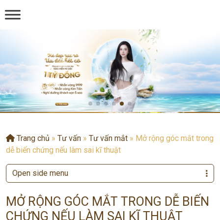
Trang chủ
»
Tư vấn
»
Tư vấn mắt
»
Mở rộng góc mắt trong
dễ biến chứng nếu làm sai kĩ thuật
Open side menu
MỞ RỘNG GÓC MẮT TRONG DỄ BIẾN
CHỨNG NẾU LÀM SAI KĨ THUẬT