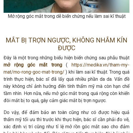
Mở rộng góc mắt trong dễ biến chứng nếu làm sai kĩ thuật
MẮT BỊ TRỢN NGƯỢC, KHÔNG NHẮM KÍN
ĐƯỢC
Đây là một trong những biểu hiện biến chứng sau phẫu thuật
mở rộng góc mắt trong
(
https://medika.vn/tham-my-
mat/mo-rong-goc-mat-trong/
) khi làm sai kĩ thuật. Trong quá
trình thực hiện, bác sĩ đã lấy quá nhiều phần da da. Vấn đề
này không chỉ ảnh hưởng đến tính thẩm mỹ mà còn hạn chế
tầm nhìn. Hơn nữa, nếu mở góc mắt trong quá rộng còn khiến
đôi mắt bị to quá, gây cảm giác mắt bị trợn ngược.
Do vậy, để đảm bảo an toàn cũng như có được hiệu quả
thẩm mỹ tối ưu thì trước khi thực hiện, bác sĩ cần phải đo vẽ,
xác định vị trí cũng như tỉ lệ mở rồn góc mắt sao cho đảm