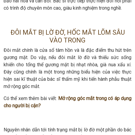
bảo hài hòa và cân đối. Bác sĩ trực tiếp thực hiện đòi hỏi phải
có trình độ chuyên môn cao, giàu kinh nghiệm trong nghề.
ĐÔI MẮT BỊ LỜ ĐỜ, HỐC MẮT LÕM SÂU
VÀO TRONG
Đôi mắt chính là cửa sổ tâm hồn và là đặc điểm thu hút trên
gương mặt. Do vậy, nếu đôi mắt lờ đờ và thiếu sức sống
khiến cho tổng thể gương mặt bị nhạt nhòa, già nua xấu xí.
Đây cũng chính là một trong những biểu hiện của việc thực
hiện sai kĩ thuật của bác sĩ thẩm mỹ khi tiến hành phẫu thuật
mở rộng góc mắt.
Có thể xem thêm bài viết:
Mở rộng góc mắt trong có áp dụng
cho người bị cận?
Nguyên nhân dẫn tới tính trạng mắt bị lờ đờ một phần do bác