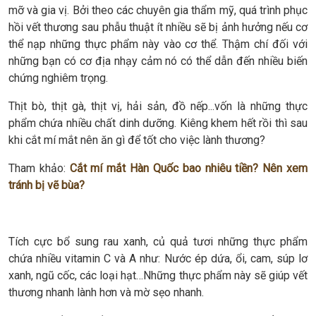
mỡ và gia vị. Bởi theo các chuyên gia thẩm mỹ, quá trình phục
hồi vết thương sau phẫu thuật ít nhiều sẽ bị ảnh hưởng nếu cơ
thể nạp những thực phẩm này vào cơ thể. Thậm chí đối với
những bạn có cơ địa nhạy cảm nó có thể dẫn đến nhiều biến
chứng nghiêm trọng.
Thịt bò, thịt gà, thịt vị, hải sản, đồ nếp...vốn là những thực
phẩm chứa nhiều chất dinh dưỡng. Kiêng khem hết rồi thì sau
khi cắt mí mắt nên ăn gì để tốt cho việc lành thương?
Tham khảo:
Cắt mí mắt Hàn Quốc bao nhiêu tiền? Nên xem
tránh bị vẽ bùa?
Tích cực bổ sung rau xanh, củ quả tươi những thực phẩm
chứa nhiều vitamin C và A như: Nước ép dứa, ổi, cam, súp lơ
xanh, ngũ cốc, các loại hạt…Những thực phẩm này sẽ giúp vết
thương nhanh lành hơn và mờ sẹo nhanh.