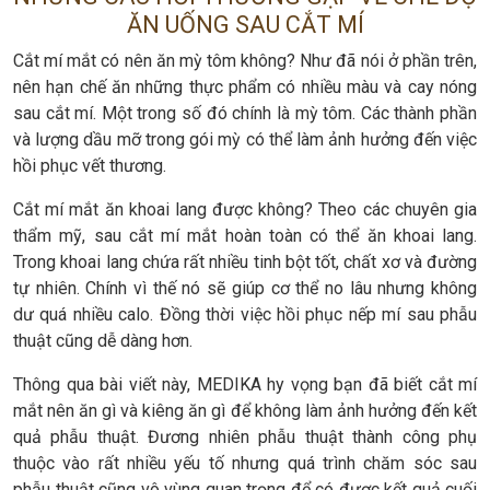
ĂN UỐNG SAU CẮT MÍ
Cắt mí mắt có nên ăn mỳ tôm không? Như đã nói ở phần trên,
nên hạn chế ăn những thực phẩm có nhiều màu và cay nóng
sau cắt mí. Một trong số đó chính là mỳ tôm. Các thành phần
và lượng dầu mỡ trong gói mỳ có thể làm ảnh hưởng đến việc
hồi phục vết thương.
Cắt mí mắt ăn khoai lang được không? Theo các chuyên gia
thẩm mỹ, sau cắt mí mắt hoàn toàn có thể ăn khoai lang.
Trong khoai lang chứa rất nhiều tinh bột tốt, chất xơ và đường
tự nhiên. Chính vì thế nó sẽ giúp cơ thể no lâu nhưng không
dư quá nhiều calo. Đồng thời việc hồi phục nếp mí sau phẫu
thuật cũng dễ dàng hơn.
Thông qua bài viết này, MEDIKA hy vọng bạn đã biết cắt mí
mắt nên ăn gì và kiêng ăn gì để không làm ảnh hưởng đến kết
quả phẫu thuật. Đương nhiên phẫu thuật thành công phụ
thuộc vào rất nhiều yếu tố nhưng quá trình chăm sóc sau
phẫu thuật cũng vô vùng quan trọng để có được kết quả cuối