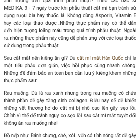
ảnh hưởng đến quá trình phẫu thuật? Theo các bác sĩ
MEDIKA, 3 - 7 ngày trước khi phẫu thuật cắt mí bạn tránh sử
dụng rượu bia hay thuốc lá. Không dùng Asporin, Vitamin E
hay các loại thảo dược…Những thực phẩm này có thể dẫn
đến hiện tượng loãng máu trong quá trình phẫu thuật. Ngoài
ra, những thực phẩm này cũng dễ phản ứng với các loại thuốc
sử dụng trong phẫu thuật.
Sau cắt mắt nên kiêng ăn gì? Dù
cắt mí mắt Hàn Quốc
chỉ là
một tiểu phẫu đơn giản, việc hồi phục cũng nhanh chóng.
Những để đảm bảo an toàn bạn cần lưu ý kiêng khem những
thực phẩm sau:
Rau muống: Dù là rau xanh nhưng trong rau muống có chứa
thành phần dễ gây tăng sinh collagen. Điều này sẽ dễ khiến
những vết thương hở do cắt mí bị nhô cao lên gây sẹo lồi.
Chính vì thế để tránh nguy cơ sẹo lồi sau cắt mí mắt tuyệt đối
không ăn rau muống nhé!
Đồ nếp như: Bánh chưng, chè, xôi…vốn có tính nóng rất dễ gây