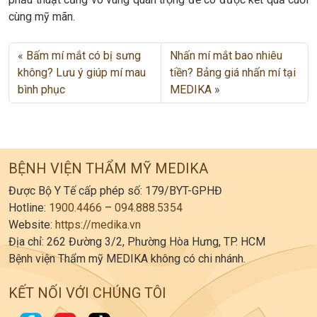
cùng mỹ mãn.
Bấm mí mắt có bị sưng
Nhấn mí mắt bao nhiêu
không? Lưu ý giúp mí mau
tiền? Bảng giá nhấn mí tại
bình phục
MEDIKA
BỆNH VIỆN THẨM MỸ MEDIKA
Được Bộ Y Tế cấp phép số: 179/BYT-GPHĐ
Hotline:
1900.4466
–
094.888.5354
Website:
https://medika.vn
Địa chỉ: 262 Đường 3/2, Phường Hòa Hưng, TP. HCM
Bệnh viện Thẩm mỹ MEDIKA không có chi nhánh.
KẾT NỐI VỚI CHÚNG TÔI