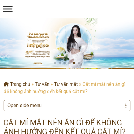
Trang chủ
»
Tư vấn
»
Tư vấn mắt
»
Cắt mí mắt nên ăn gì
để không ảnh hưởng đến kết quả cắt mí?
Open side menu
CẮT MÍ MẮT NÊN ĂN GÌ ĐỂ KHÔNG
ẢNH HƯỞNG ĐẾN KẾT QUẢ CẮT MÍ?