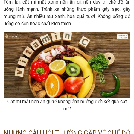
Tóm lại, cắt mí mắt xong nên ăn gì, nên duy trì chế độ ăn
uống lành mạnh. Tránh xa những thực phẩm gây sẹo, gây
mưng mủ. Ăn nhiều rau xanh, hoa quả tươi. Không uống đồ
uống có cồn hoặc chất kích thích.
Cắt mí mắt nên ăn gì để không ảnh hưởng đến kết quả cắt
mí?
NHỮNG CÂU HỎI THƯỜNG GẶP VỀ CHẾ ĐỘ