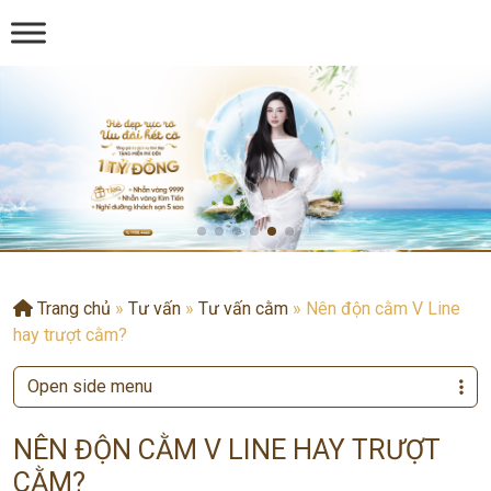
Trang chủ
»
Tư vấn
»
Tư vấn cằm
»
Nên độn cằm V Line
hay trượt cằm?
Open side menu
NÊN ĐỘN CẰM V LINE HAY TRƯỢT
CẰM?