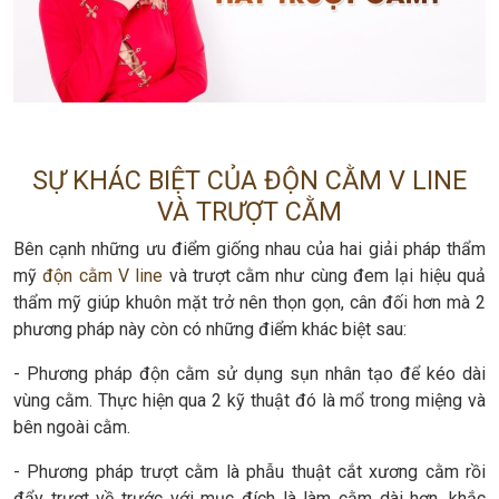
SỰ KHÁC BIỆT CỦA ĐỘN CẰM V LINE
VÀ TRƯỢT CẰM
Bên cạnh những ưu điểm giống nhau của hai giải pháp thẩm
mỹ
độn cằm V line
và trượt cằm như cùng đem lại hiệu quả
thẩm mỹ giúp khuôn mặt trở nên thọn gọn, cân đối hơn mà 2
phương pháp này còn có những điểm khác biệt sau:
- Phương pháp độn cằm sử dụng sụn nhân tạo để kéo dài
vùng cằm. Thực hiện qua 2 kỹ thuật đó là mổ trong miệng và
bên ngoài cằm.
- Phương pháp trượt cằm là phẫu thuật cắt xương cằm rồi
đẩy trượt về trước với mục đích là làm cằm dài hơn, khắc