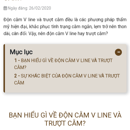
Ngày đăng: 26/02/2020
Độn cằm V line và trượt cằm đều là các phương pháp thẩm
mỹ hiện đại, khắc phục tình trạng cằm ngắn, lẹm trở nên thon
dài, cân đối. Vậy, nên độn cằm V line hay trượt cằm?
Mục lục
−
BẠN HIỂU GÌ VỀ ĐỘN CẰM V LINE VÀ TRƯỢT
CẰM?
SỰ KHÁC BIỆT CỦA ĐỘN CẰM V LINE VÀ TRƯỢT
CẰM
BẠN HIỂU GÌ VỀ ĐỘN CẰM V LINE VÀ
TRƯỢT CẰM?