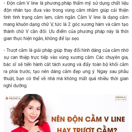
- Độn cằm V line là phương pháp thẩm mỹ sử dụng chất liệu
độn nhân tạo đưa vào trong vùng cằm nhằm giúp cải thiện
tình tình trạng cằm lẹm, cằm ngắn. Cằm V line là dạng cằm
mang khuôn dạng chữ V, tức là 2 góc xương hàm và cằm tạo
thành chữ V cần đối. Ưu điểm của phương pháp này là thời
gian thực hiện ngắn, không để lại sẹo.
- Trượt cằm là giải pháp giúp thay đổi hình dáng của cằm nhờ
sự can thiệp trực tiếp vào vùng xương cằm. Các chuyên gia,
bác sĩ sẽ tiến hành cắt tách xương và đẩy toàn bộ khối cằm
ra phía trước, tạo nên dáng cằm đẹp ưng ý. Ngay sau phẫu
thuật, bạn có thể về nhà mà không mất quá nhiều thời gian
nghỉ dưỡng.