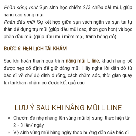
Phần sóng mũi
: Sụn sinh học chiếm 2/3 chiều dài mũi, giúp
nâng cao sóng mũi.
Phần đầu mũi
: Sự kết hợp giữa sụn vách ngăn và sụn tai tự
thân để dựng trụ mũi (giúp đầu mũi cao, thon gọn hơn) và bọc
phần đầu mũi (giúp đầu mũi mềm mại, tránh bóng đỏ).
BƯỚC 6: HẸN LỊCH TÁI KHÁM
Sau khi hoàn thành quá trình
nâng mũi L line
, khách hàng sẽ
được nẹp cố định để giữ dáng mũi. Hãy nghe lời dặn dò từ
bác sĩ về chế độ dinh dưỡng, cách chăm sóc, thời gian quay
lại tái khám nhằm có được kết quả cao.
LƯU Ý SAU KHI NÂNG MŨI L LINE
Chườm đá nhẹ nhàng lên vùng mũi bị sưng, thực hiện từ
2 - 3 lần/ ngày.
Vệ sinh vùng mũi hàng ngày theo hướng dẫn của bác sĩ.