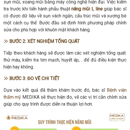
sụn mũi, xoang mũi bằng máy công nghệ hiện đại. Việc kiểm
tra trước khi tiến hành phẫu thuật
nâng mũi L line
giúp bác sĩ
có được dữ liệu về sụn vách ngăn, cấu trúc mũi và xương bè
một cách cụ thể. Bước đầu sẽ định hình phương pháp chỉnh
sửa cho phù hợp với khuôn mặt khách hàng.
BƯỚC 2: XÉT NGHIỆM TỔNG QUÁT
Tiếp theo khách hàng sẽ được làm các xét nghiệm tổng quát:
thử máu, kiểm tra tim mạch, huyết áp,… để đủ điều kiện thực
hiện hay không.
BƯỚC 3: ĐO VẼ CHI TIẾT
Dựa vào kết quả đã thăm khám trước đó, bác sĩ
Bệnh viện
thẩm mỹ
MEDIKA sẽ thực hiện đo, vẽ các vị trí cần chỉnh sửa
giúp cho quy trình được diễn ra thuận lợi hơn.