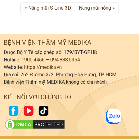
Nâng mũi S Line 3D
Nâng mũi hỏng
BỆNH VIỆN THẨM MỸ MEDIKA
Được Bộ Y Tế cấp phép số: 179/BYT-GPHĐ
Hotline:
1900.4466
–
094.888.5354
Website:
https://medika.vn
Địa chỉ: 262 Đường 3/2, Phường Hòa Hưng, TP. HCM
Bệnh viện Thẩm mỹ MEDIKA không có chi nhánh.
KẾT NỐI VỚI CHÚNG TÔI