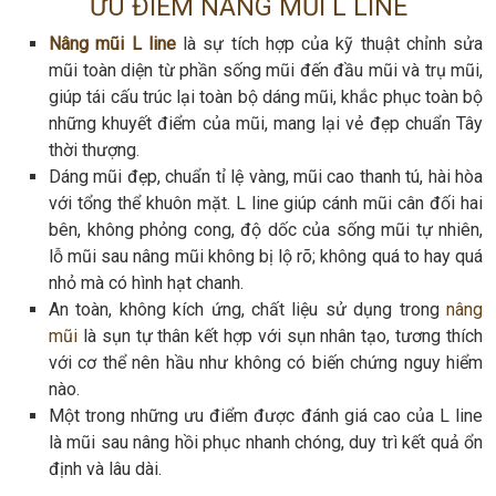
ƯU ĐIỂM NÂNG MŨI L LINE
Nâng mũi L line
là sự tích hợp của kỹ thuật chỉnh sửa
mũi toàn diện từ phần sống mũi đến đầu mũi và trụ mũi,
giúp tái cấu trúc lại toàn bộ dáng mũi, khắc phục toàn bộ
những khuyết điểm của mũi, mang lại vẻ đẹp chuẩn Tây
thời thượng.
Dáng mũi đẹp, chuẩn tỉ lệ vàng, mũi cao thanh tú, hài hòa
với tổng thể khuôn mặt. L line giúp cánh mũi cân đối hai
bên, không phỏng cong, độ dốc của sống mũi tự nhiên,
lỗ mũi sau nâng mũi không bị lộ rõ; không quá to hay quá
nhỏ mà có hình hạt chanh.
An toàn, không kích ứng, chất liệu sử dụng trong
nâng
mũi
là sụn tự thân kết hợp với sụn nhân tạo, tương thích
với cơ thể nên hầu như không có biến chứng nguy hiểm
nào.
Một trong những ưu điểm được đánh giá cao của L line
là mũi sau nâng hồi phục nhanh chóng, duy trì kết quả ổn
định và lâu dài.