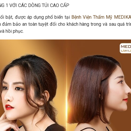
G 1 VỚI CÁC DÒNG TÚI CAO CẤP
ổi bật, được áp dụng phổ biến tại
Bệnh Viện Thẩm Mỹ MEDIK
n đảm bảo an toàn tuyệt đối cho khách hàng trong và sau quá trì
 và hồi phục.