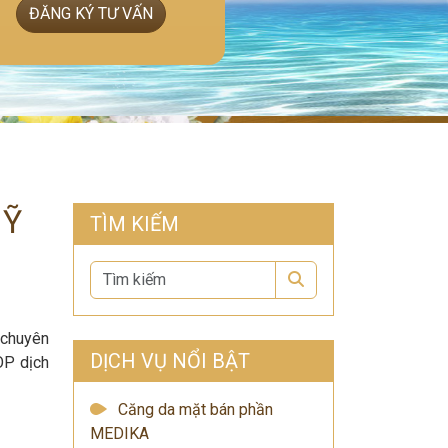
ĐĂNG KÝ TƯ VẤN
MỸ
TÌM KIẾM
Search
 chuyên
DỊCH VỤ NỔI BẬT
OP dịch
Căng da mặt bán phần
MEDIKA