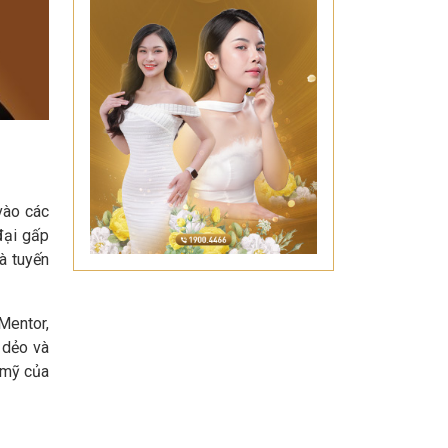
vào các
đại gấp
và tuyến
Mentor,
 dẻo và
m mỹ của