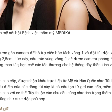
m mỹ nổi bật Bệnh viện thẩm mỹ MEDIKA
ược gắn camera để hỗ trợ việc bóc tách vòng 1 và đặt túi độn 
2,5cm. Lúc này, cấu trúc vùng vòng 1 sẽ được camera phóng 
ừng thao tác, hạn chế các tổn thương cho hệ thống dây thần kinh 
 cao cấp, được nhập khẩu trực tiếp từ Mỹ và Hàn Quốc như: Túi 
 Ưu điểm của các dòng túi này là có cấu tạo từ gel cao cấp, mềm
ích cao với cơ thể. Tùy thuộc vào nhu cầu cũng như tình trạng thẩ
cũng như size độn phù hợp.
à gì?