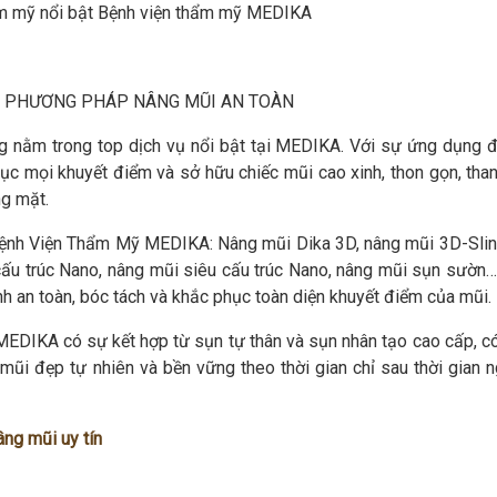
m mỹ nổi bật Bệnh viện thẩm mỹ MEDIKA
 PHƯƠNG PHÁP NÂNG MŨI AN TOÀN
g nằm trong top dịch vụ nổi bật tại MEDIKA. Với sự ứng dụng 
c mọi khuyết điểm và sở hữu chiếc mũi cao xinh, thon gọn, than
ng mặt.
Bệnh Viện Thẩm Mỹ MEDIKA: Nâng mũi Dika 3D, nâng mũi 3D-Slin
 cấu trúc Nano, nâng mũi siêu cấu trúc Nano, nâng mũi sụn sườn…
h an toàn, bóc tách và khắc phục toàn diện khuyết điểm của mũi.
MEDIKA có sự kết hợp từ sụn tự thân và sụn nhân tạo cao cấp, c
mũi đẹp tự nhiên và bền vững theo thời gian chỉ sau thời gian n
âng mũi uy tín