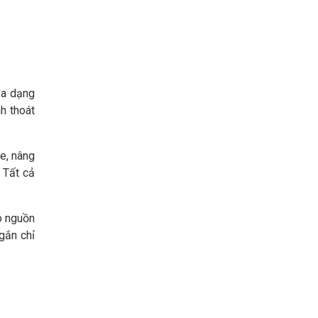
đa dạng
h thoát
e, nâng
 Tất cả
ó nguồn
gắn chỉ