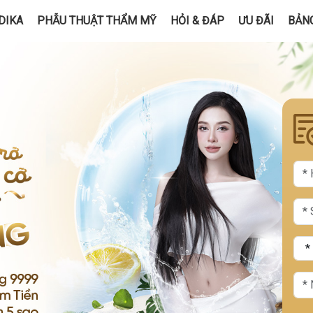
DIKA
PHẪU THUẬT THẨM MỸ
HỎI & ĐÁP
ƯU ĐÃI
BẢNG