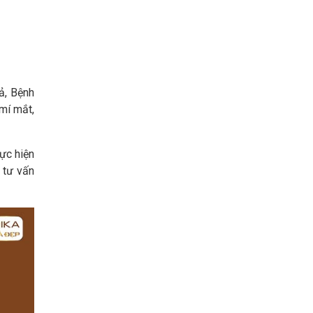
ả, Bệnh
mí mắt,
ực hiện
 tư vấn