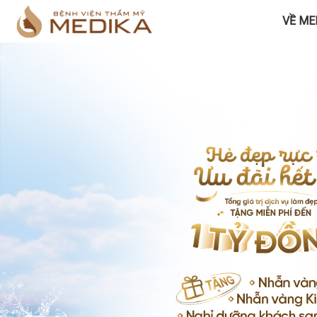
VỀ ME