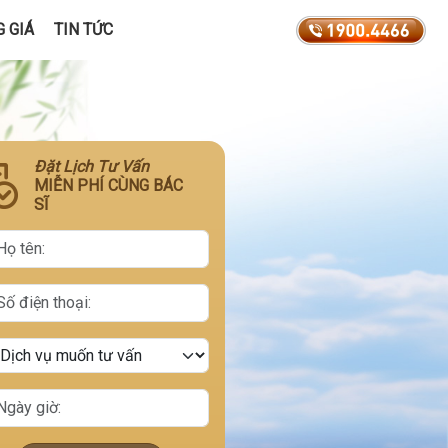
 GIÁ
TIN TỨC
Đặt Lịch Tư Vấn
MIỄN PHÍ CÙNG BÁC
SĨ