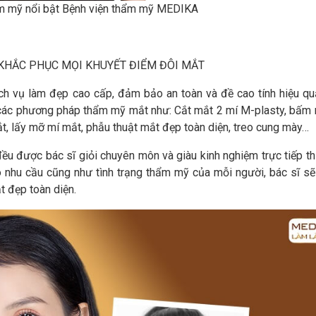
m mỹ nổi bật Bệnh viện thẩm mỹ MEDIKA
KHẮC PHỤC MỌI KHUYẾT ĐIỂM ĐÔI MẮT
h vụ làm đẹp cao cấp, đảm bảo an toàn và đề cao tính hiệu qu
c phương pháp thẩm mỹ mắt như: Cắt mắt 2 mí M-plasty, bấm 
t, lấy mỡ mí mắt, phẫu thuật mắt đẹp toàn diện, treo cung mày…
 được bác sĩ giỏi chuyên môn và giàu kinh nghiệm trực tiếp th
o nhu cầu cũng như tình trạng thẩm mỹ của mỗi người, bác sĩ sẽ
 đẹp toàn diện.