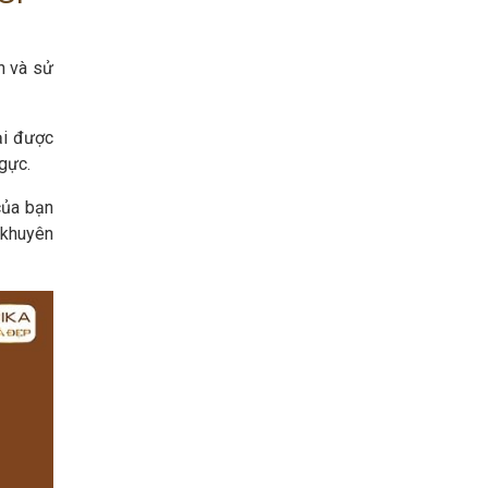
n và sử
ại được
ngực.
của bạn
 khuyên