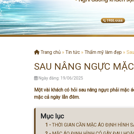
Trang chủ
»
Tin tức
»
Thẩm mỹ làm đẹp
»
Sau
SAU NÂNG NGỰC MẶC 
Ngày đăng: 19/06/2025
Một vài khách có hỏi sau nâng ngực phải mặc áo 
mặc cả ngày lẫn đêm.
Mục lục
THỜI GIAN CẦN MẶC ÁO ĐỊNH HÌNH 
MẶC ÁO ĐỊNH HÌNH CÓ GÂY ĐAU HOẶ