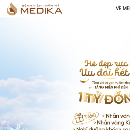
VỀ ME