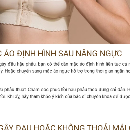
C ÁO ĐỊNH HÌNH SAU NÂNG NGỰC
ngày đầu hậu phẫu, bạn có thể cần mặc áo định hình liên tục cả 
ấy. Hoặc chuyển sang mặc áo ngực hỗ trợ trong thời gian ngắn hơ
 sĩ phẫu thuật. Chăm sóc phục hồi hậu phẫu theo đúng chỉ dẫn. 
 hồi. Khi ấy, hãy tham khảo ý kiến của bác sĩ chuyên khoa để đượ
GÂY ĐAU HOẶC KHÔNG THOẢI MÁI 