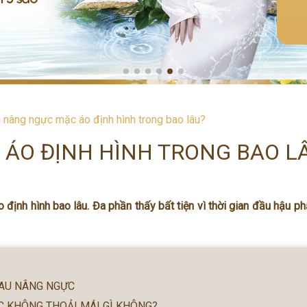
 nâng ngực mặc áo định hình trong bao lâu?
ÁO ĐỊNH HÌNH TRONG BAO L
định hình bao lâu. Đa phần thấy bất tiện vì thời gian đầu hậu ph
SAU NÂNG NGỰC
C KHÔNG THOẢI MÁI GÌ KHÔNG?