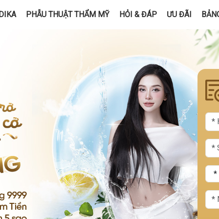
DIKA
PHẪU THUẬT THẨM MỸ
HỎI & ĐÁP
ƯU ĐÃI
BẢNG