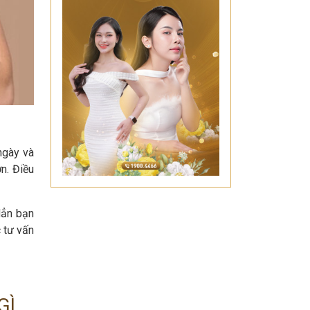
ngày và
n. Điều
Hẳn bạn
c tư vấn
GÌ