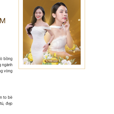
ĂM
gò bồng
g ngành
ng vòng
m to bè
tú, đẹp