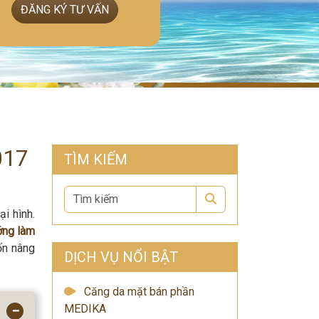
ĐĂNG KÝ TƯ VẤN
017
TÌM KIẾM
Search
i hình.
ớng làm
ốn nâng
DỊCH VỤ NỔI BẬT
Căng da mặt bán phần
MEDIKA
−