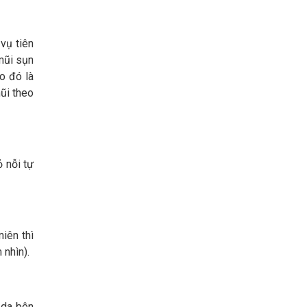
vụ tiên
mũi sụn
o đó là
ũi theo
 nỗi tự
iên thì
 nhìn).
 da bên