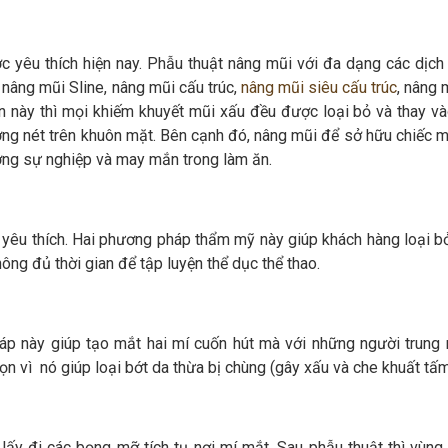
 yêu thích hiện nay. Phẫu thuật nâng mũi với đa dạng các dịch 
, nâng mũi Sline, nâng mũi cấu trúc,
nâng mũi siêu cấu trúc
, nâng 
ến này thì mọi khiếm khuyết mũi xấu đều được loại bỏ và thay và
ờng nét trên khuôn mặt. Bên cạnh đó, nâng mũi để sở hữu chiếc m
ng sự nghiệp và may mắn trong làm ăn.
yêu thích. Hai phương pháp thẩm mỹ này giúp khách hàng loại bỏ
ng đủ thời gian để tập luyện thể dục thể thao.
áp này giúp tạo mắt hai mí cuốn hút mà với những người trung n
n vì nó giúp loại bớt da thừa bị chùng (gây xấu và che khuất tấm
lấy đi các bọng mỡ tích tụ nơi mí mắt. Sau phẫu thuật thì vùng