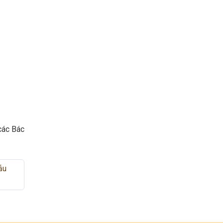
các Bác
ẫu