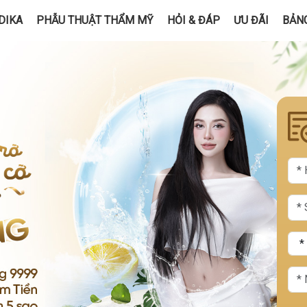
DIKA
PHẪU THUẬT THẨM MỸ
HỎI & ĐÁP
ƯU ĐÃI
BẢNG