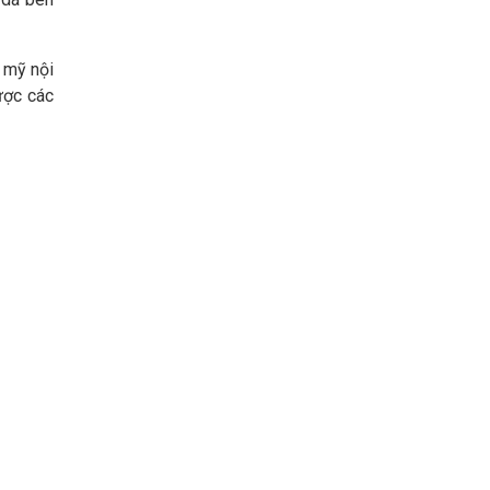
m mỹ nội
ược các