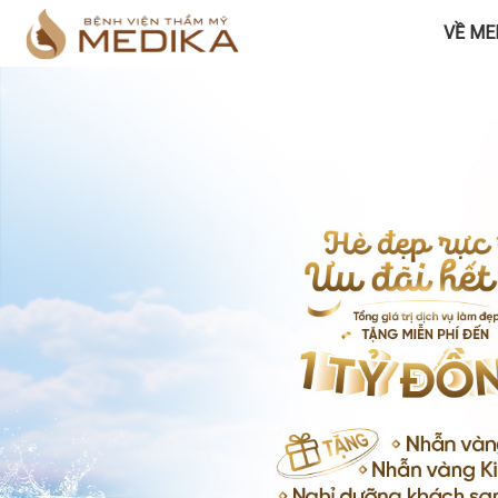
VỀ ME