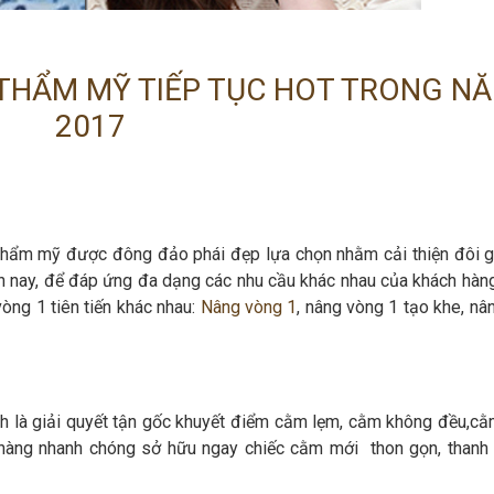
THẨM MỸ TIẾP TỤC HOT TRONG N
2017
thẩm mỹ được đông đảo phái đẹp lựa chọn nhằm cải thiện đôi 
n nay, để đáp ứng đa dạng các nhu cầu khác nhau của khách hàn
vòng 1 tiên tiến khác nhau:
Nâng vòng 1
, nâng vòng 1 tạo khe, nâ
 là giải quyết tận gốc khuyết điểm cằm lẹm, cằm không đều,cằ
àng nhanh chóng sở hữu ngay chiếc cằm mới thon gọn, thanh 