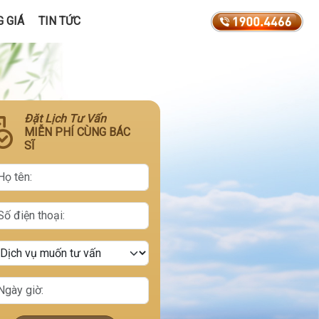
 GIÁ
TIN TỨC
Đặt Lịch Tư Vấn
MIỄN PHÍ CÙNG BÁC
SĨ