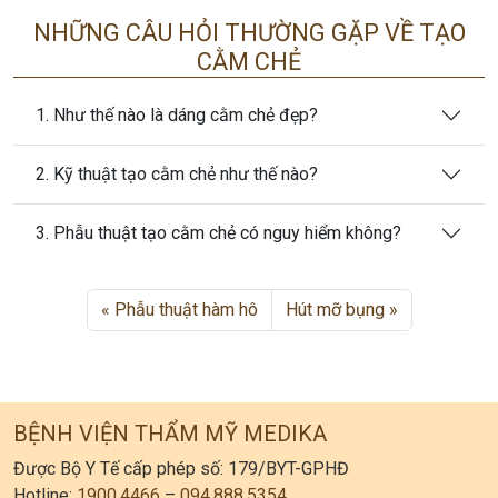
NHỮNG CÂU HỎI THƯỜNG GẶP VỀ TẠO
CẰM CHẺ
1. Như thế nào là dáng cằm chẻ đẹp?
2. Kỹ thuật tạo cằm chẻ như thế nào?
3. Phẫu thuật tạo cằm chẻ có nguy hiểm không?
Phẫu thuật hàm hô
Hút mỡ bụng
BỆNH VIỆN THẨM MỸ MEDIKA
Được Bộ Y Tế cấp phép số: 179/BYT-GPHĐ
Hotline:
1900.4466
–
094.888.5354