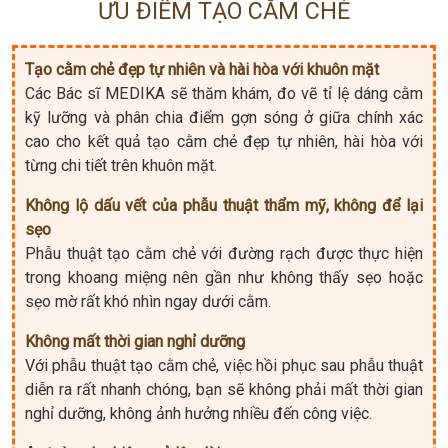
ƯU ĐIỂM TẠO CẰM CHẺ
Tạo cằm chẻ đẹp tự nhiên và hài hòa với khuôn mặt
Các Bác sĩ MEDIKA sẽ thăm khám, đo vẽ tỉ lệ dáng cằm
kỹ lưỡng và phân chia điểm gợn sóng ở giữa chính xác
cao cho kết quả tạo cằm chẻ đẹp tự nhiên, hài hòa với
từng chi tiết trên khuôn mặt.
Không lộ dấu vết của phẫu thuật thẩm mỹ, không để lại
sẹo
Phẫu thuật tạo cằm chẻ với đường rạch được thực hiện
trong khoang miệng nên gần như không thấy sẹo hoặc
sẹo mờ rất khó nhìn ngay dưới cằm.
Không mất thời gian nghỉ dưỡng
Với phẫu thuật tạo cằm chẻ, việc hồi phục sau phẫu thuật
diễn ra rất nhanh chóng, bạn sẽ không phải mất thời gian
nghỉ dưỡng, không ảnh hưởng nhiều đến công việc.