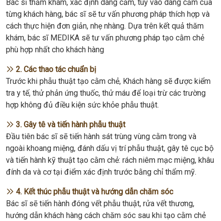
Bác sĩ thăm khám, xác định dáng cằm, tùy vào dáng cằm của
từng khách hàng, bác sĩ sẽ tư vấn phương pháp thích hợp và
cách thực hiện đơn giản, nhẹ nhàng. Dựa trên kết quả thăm
khám, bác sĩ MEDIKA sẽ tư vấn phương pháp tạo cằm chẻ
phù hợp nhất cho khách hàng
2. Các thao tác chuẩn bị
Trước khi phẫu thuật tạo cằm chẻ, Khách hàng sẽ được kiểm
tra y tế, thử phản ứng thuốc, thử máu để loại trừ các trường
hợp không đủ điều kiện sức khỏe phẫu thuật.
3. Gây tê và tiến hành phẫu thuật
Đầu tiên bác sĩ sẽ tiến hành sát trùng vùng cằm trong và
ngoài khoang miệng, đánh dấu vị trí phẫu thuật, gây tê cục bộ
và tiến hành kỹ thuật tạo cằm chẻ: rách niêm mạc miệng, khâu
đính da và cơ tại điểm xác định trước bằng chỉ thẩm mỹ.
4. Kết thúc phẫu thuật và hướng dẫn chăm sóc
Bác sĩ sẽ tiến hành đóng vết phẫu thuật, rửa vết thương,
hướng dẫn khách hàng cách chăm sóc sau khi tạo cằm chẻ