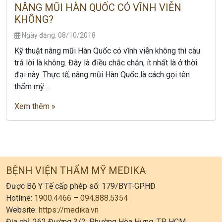
NÂNG MŨI HÀN QUỐC CÓ VĨNH VIỄN
KHÔNG?
Ngày đăng: 08/10/2018
Kỹ thuật nâng mũi Hàn Quốc có vĩnh viễn không thì câu
trả lời là không. Đây là điều chắc chắn, ít nhất là ở thời
đại này. Thực tế, nâng mũi Hàn Quốc là cách gọi tên
thẩm mỹ…
Xem thêm »
BỆNH VIỆN THẨM MỸ MEDIKA
Được Bộ Y Tế cấp phép số: 179/BYT-GPHĐ
Hotline:
1900.4466
–
094.888.5354
Website:
https://medika.vn
Địa chỉ: 262 Đường 3/2, Phường Hòa Hưng, TP. HCM