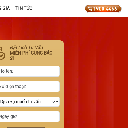
 GIÁ
TIN TỨC
Đặt Lịch Tư Vấn
MIỄN PHÍ CÙNG BÁC
SĨ