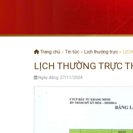
Trang chủ
»
Tin tức
»
Lịch thường trực
»
LỊC
LỊCH THƯỜNG TRỰC T
Ngày đăng: 27/11/2024