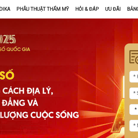
DIKA
PHẪU THUẬT THẨM MỸ
HỎI & ĐÁP
ƯU ĐÃI
BẢNG