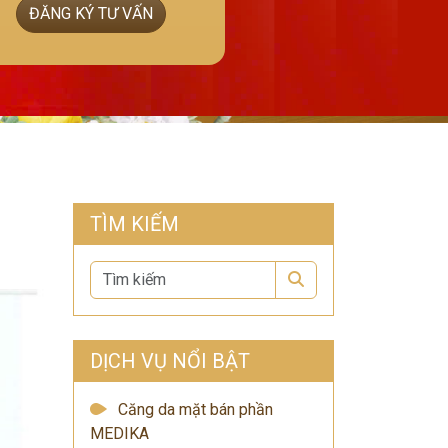
ĐĂNG KÝ TƯ VẤN
TÌM KIẾM
Search
DỊCH VỤ NỔI BẬT
Căng da mặt bán phần
MEDIKA