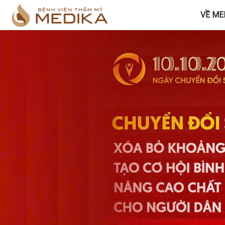
VỀ ME