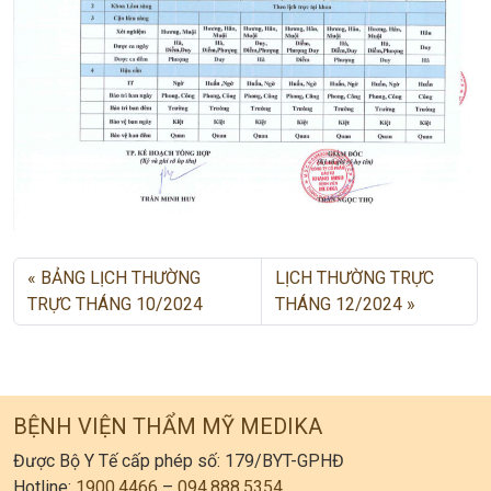
BẢNG LỊCH THƯỜNG
LỊCH THƯỜNG TRỰC
TRỰC THÁNG 10/2024
THÁNG 12/2024
BỆNH VIỆN THẨM MỸ MEDIKA
Được Bộ Y Tế cấp phép số: 179/BYT-GPHĐ
Hotline:
1900.4466
–
094.888.5354