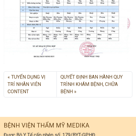
TUYỂN DỤNG VỊ
QUYẾT ĐỊNH BAN HÀNH QUY
TRÍ NHÂN VIÊN
TRÌNH KHÁM BỆNH, CHỮA
CONTENT
BỆNH
BỆNH VIỆN THẨM MỸ MEDIKA
Được Bộ Y Tế cấp phép số: 179/BYT-GPHĐ