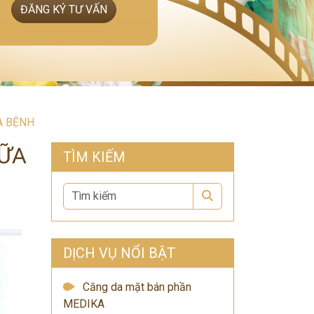
ĐĂNG KÝ TƯ VẤN
A BỆNH
HỮA
TÌM KIẾM
Search
DỊCH VỤ NỔI BẬT
Căng da mặt bán phần
MEDIKA