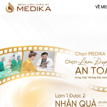
VỀ ME