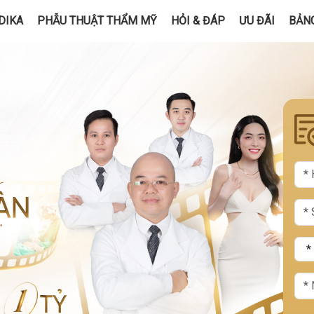
DIKA
PHẪU THUẬT THẨM MỸ
HỎI & ĐÁP
ƯU ĐÃI
BẢNG