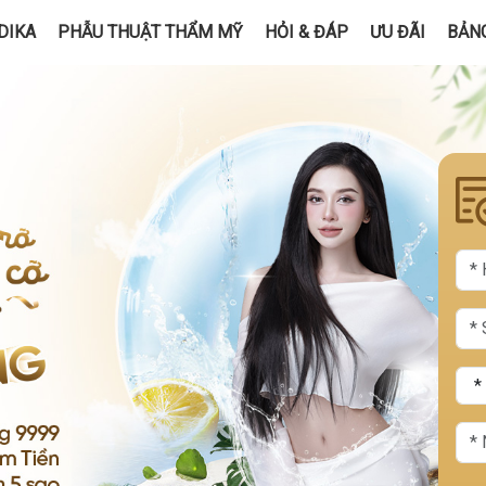
DIKA
PHẪU THUẬT THẨM MỸ
HỎI & ĐÁP
ƯU ĐÃI
BẢNG