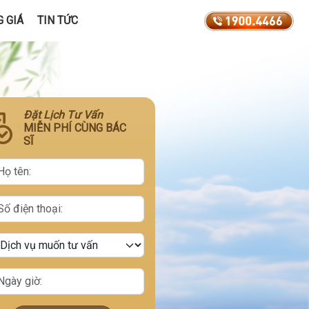
 GIÁ
TIN TỨC
Đặt Lịch Tư Vấn
MIỄN PHÍ CÙNG BÁC
SĨ