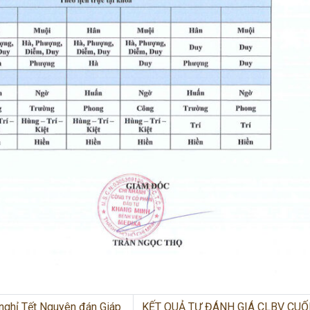
nghỉ Tết Nguyên đán Giáp
KẾT QUẢ TỰ ĐÁNH GIÁ CLBV CUỐ