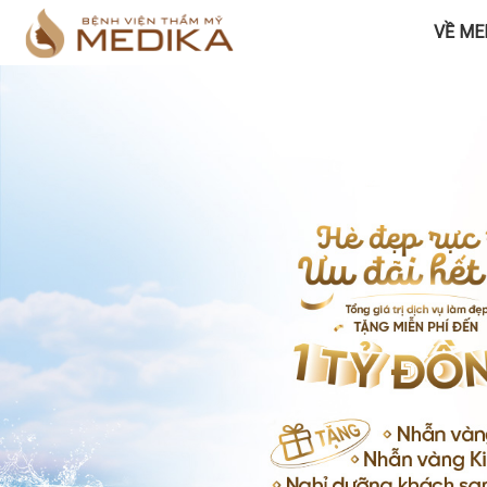
VỀ ME