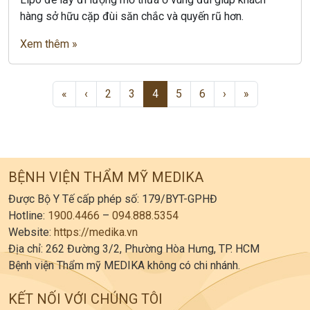
hàng sở hữu cặp đùi săn chắc và quyến rũ hơn.
Xem thêm »
Page navigation
Page
Page
Current Page
Page
Page
«
‹
2
3
4
5
6
›
»
BỆNH VIỆN THẨM MỸ MEDIKA
Được Bộ Y Tế cấp phép số: 179/BYT-GPHĐ
Hotline:
1900.4466
–
094.888.5354
Website:
https://medika.vn
Địa chỉ: 262 Đường 3/2, Phường Hòa Hưng, TP. HCM
Bệnh viện Thẩm mỹ MEDIKA không có chi nhánh.
KẾT NỐI VỚI CHÚNG TÔI