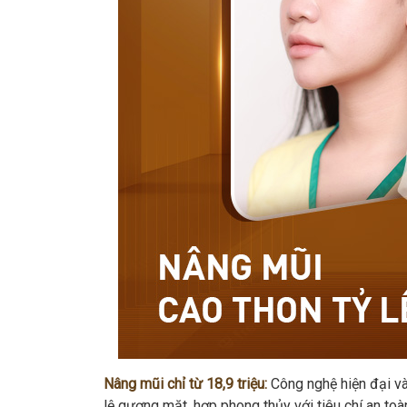
Nâng mũi chỉ từ 18,9 triệu:
Công nghệ hiện đại và
lệ gương mặt, hợp phong thủy với tiêu chí an t