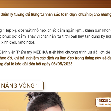
ời điểm lý tưởng để trùng tu nhan sắc toàn diện, chuẩn bị cho nhữn
ng 1 lép xệ, đôi mắt nhỏ hẹp, chiếc cằm ngắn lẹm… khiến bạn khô
g phục gợi cảm. Thay vì chán nản, tự ti thì bạn hãy tận dụng kỳ ngh
c xinh đẹp, rạng ngời.
 Bệnh viện Thẩm mỹ MEDIKA triển khai chương trình ưu đãi lớn để
heo đó, khi trải nghiệm các dịch vụ làm đẹp trong tháng này sẽ 
ừng đại lễ kéo dài đến hết ngày 03/05/2023
.
NÂNG VÒNG 1