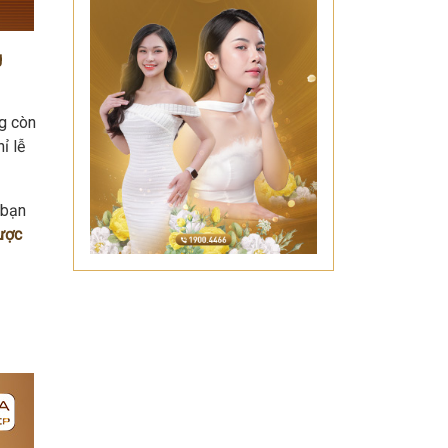
g
ng còn
ỉ lễ
 bạn
được