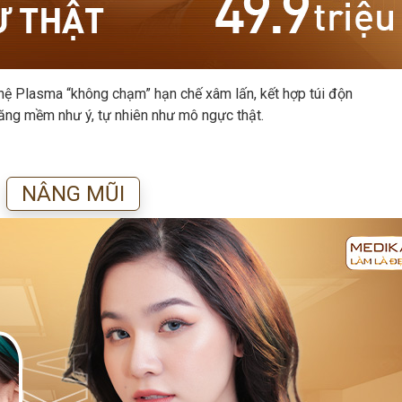
ệ Plasma “không chạm” hạn chế xâm lấn, kết hợp túi độn
ăng mềm như ý, tự nhiên như mô ngực thật.
NÂNG MŨI