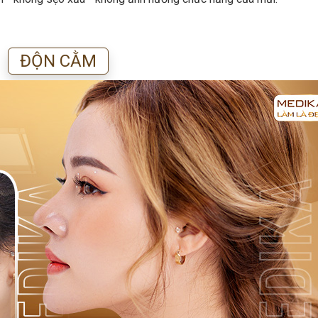
ĐỘN CẰM