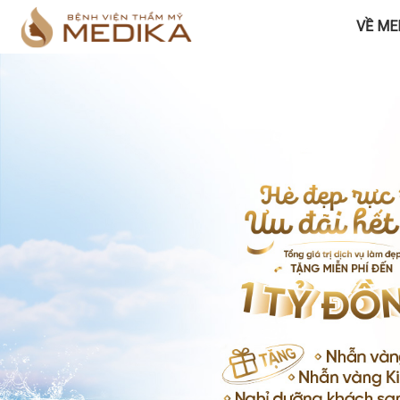
VỀ ME