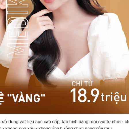
 sử dụng vật liệu sụn cao cấp, tạo hình dáng mũi cao tự nhiên, c
oàn - không sẹo xấu - không ảnh hưởng chức năng của mũi.