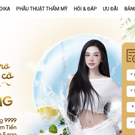
DIKA
PHẪU THUẬT THẨM MỸ
HỎI & ĐÁP
ƯU ĐÃI
BẢNG