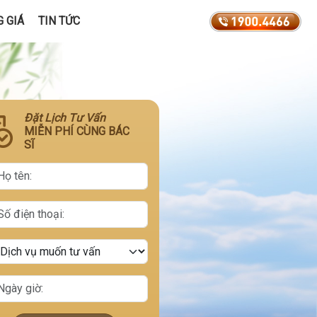
 GIÁ
TIN TỨC
Đặt Lịch Tư Vấn
MIỄN PHÍ CÙNG BÁC
SĨ