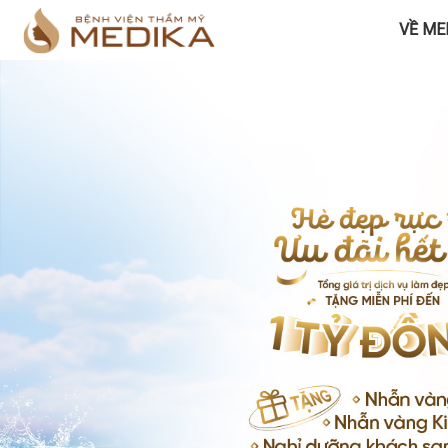
VỀ ME