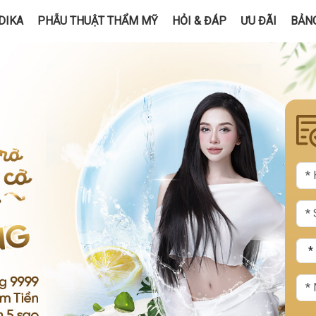
DIKA
PHẪU THUẬT THẨM MỸ
HỎI & ĐÁP
ƯU ĐÃI
BẢNG