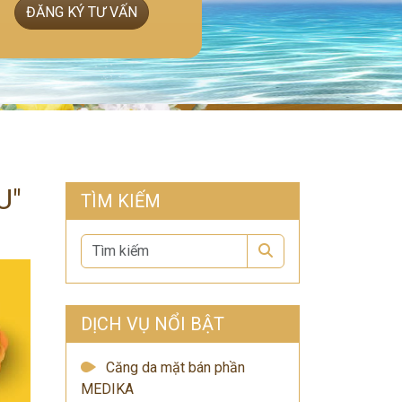
ĐĂNG KÝ TƯ VẤN
U"
TÌM KIẾM
Search
DỊCH VỤ NỔI BẬT
Căng da mặt bán phần
MEDIKA