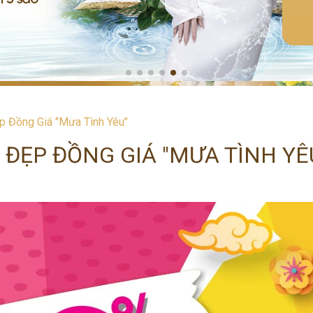
p Đồng Giá "Mưa Tình Yêu"
 ĐẸP ĐỒNG GIÁ "MƯA TÌNH YÊ