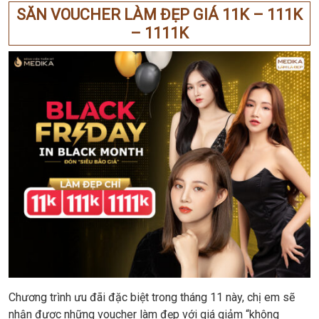
SĂN VOUCHER LÀM ĐẸP GIÁ 11K – 111K
– 1111K
Chương trình ưu đãi đặc biệt trong tháng 11 này, chị em sẽ
nhận được những voucher làm đẹp với giá giảm “không