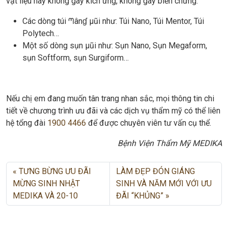
vật liệu này không gây kích ứng, không gây biến chứng.
Các dòng túi ᘉânɠ μũi như: Túi Nano, Túi Mentor, Túi
Polytech…
Một số dòng sụn μũi như: Sụn Nano, Sụn Megaform,
sụn Softform, sụn Surgiform…
Nếu chị em đang muốn tân trang nhan sắc, mọi thông tin chi
tiết về chương trình ưu đãi và các dịch vụ thẩm mỹ có thể liên
hệ tổng đài
1900 4466
để được chuyên viên tư vấn cụ thể.
Bệnh Viện Thẩm Mỹ MEDIKA
TƯNG BỪNG ƯU ĐÃI
LÀM ĐẸP ĐÓN GIÁNG
MỪNG SINH NHẬT
SINH VÀ NĂM MỚI VỚI ƯU
MEDIKA VÀ 20-10
ĐÃI “KHỦNG”