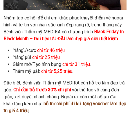
Nhằm tạo cơ hội để chị em khắc phục khuyết điểm về ngoại
hình và tự tin với nhan sắc xinh đẹp rạng rỡ, trong tháng này
Bệnh viện Thẩm mỹ MEDIKA có chương trình
Black Friday In
Black Month – Đại tiệc ƯU ĐÃI làm đẹp giá siêu tiết kiệm.
ᘉânɠ Ꮑɕực
chỉ từ 46 triệu
.
ᘉânɠ μũi
chỉ từ 25 triệu
.
Giảm mỡ/Tạo hình bụng
chỉ từ 31 triệu
.
Thẩm mỹ μắէ
chỉ từ 5,25 triệu
.
Đặc biệt, Bệnh viện Thẩm mỹ MEDIKA còn hỗ trợ làm đẹp trả
góp.
Chỉ cần trả trước 30% chi phí
với thủ tục vô cùng đơn
giản, xét duyệt nhanh chóng. Ngoài ra, còn một số ưu đãi
khác tặng kèm như:
hỗ trợ chi phí đi lại
,
tặng voucher làm đẹp
trị giá 4 triệu
,…