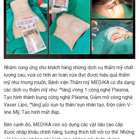
Nhằm cung ứng cho khách hàng những dịch vụ thẩm mỹ chất
lượng cao, vừa có tính an toàn vừa đạt được hiệu quả thẩm
mỹ như mong muốn, Bệnh viện Thẩm mỹ MEDIKA có đa dạng
các dịch vụ thẩm mỹ như: ᘉânɠ √òng 1 công nghệ Plasma,
Tạo hình thành bụng công nghệ Plasma, Giảm mỡ công nghệ
Vaser Lipo, ᘉânɠ μũi sụn tự thân/sụn nhân tạo, Độn cằm V-
line Mỹ, Tạo hình mắt đẹp…
Bên cạnh đó, MEDIKA còn sử dụng các vật liệu cao cấp
được nhập khẩu chính hãng, tương thích tốt với cơ thể. Những