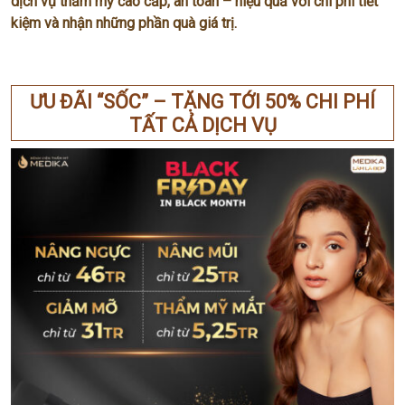
dịch vụ thẩm mỹ cao cấp, an toàn – hiệu quả với chi phí tiết
kiệm và nhận những phần quà giá trị.
ƯU ĐÃI “SỐC” – TẶNG TỚI 50% CHI PHÍ
TẤT CẢ DỊCH VỤ