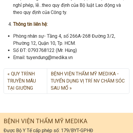
nghỉ phép, lễ…theo quy định của Bộ luật Lao động và
theo quy định của Công ty.
Thông tin liên hệ:
Phòng nhân sự- Tầng 4, số 266A-268 Đường 3/2,
Phường 12, Quận 10, Tp. HCM.
Số ĐT: 0793768122 (Mr. Hùng)
Email: tuyendung@medika.vn
QUY TRÌNH
BỆNH VIỆN THẨM MỸ MEDIKA -
TRUYỀN MÁU
TUYỂN DỤNG VỊ TRÍ NV CHĂM SÓC
TẠI GIƯỜNG
SAU MỔ
BỆNH VIỆN THẨM MỸ MEDIKA
Được Bộ Y Tế cấp phép số: 179/BYT-GPHĐ