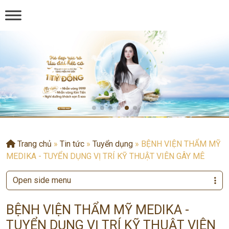
Trang chủ
»
Tin tức
»
Tuyển dụng
»
BỆNH VIỆN THẨM MỸ
MEDIKA - TUYỂN DỤNG VỊ TRÍ KỸ THUẬT VIÊN GÂY MÊ
Open side menu
BỆNH VIỆN THẨM MỸ MEDIKA -
TUYỂN DỤNG VỊ TRÍ KỸ THUẬT VIÊN