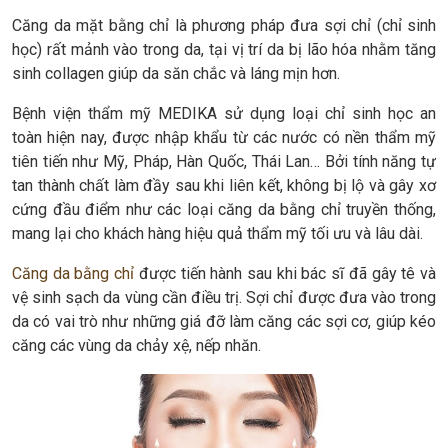
Căng da mặt bằng chỉ là phương pháp đưa sợi chỉ (chỉ sinh
học) rất mảnh vào trong da, tại vị trí da bị lão hóa nhằm tăng
sinh collagen giúp da săn chắc và láng mịn hơn.
Bệnh viện thẩm mỹ MEDIKA sử dụng loại chỉ sinh học an
toàn hiện nay, được nhập khẩu từ các nước có nền thẩm mỹ
tiên tiến như Mỹ, Pháp, Hàn Quốc, Thái Lan… Bởi tính năng tự
tan thành chất làm đầy sau khi liên kết, không bị lộ và gây xơ
cứng đầu điểm như các loại căng da bằng chỉ truyền thống,
mang lại cho khách hàng hiệu quả thẩm mỹ tối ưu và lâu dài.
Căng da bằng chỉ
được tiến hành sau khi bác sĩ đã gây tê và
vệ sinh sạch da vùng cần điều trị. Sợi chỉ được đưa vào trong
da có vai trò như những giá đỡ làm căng các sợi cơ, giúp kéo
căng các vùng da chảy xệ, nếp nhăn.