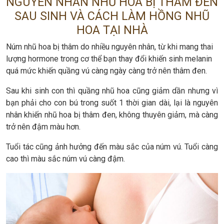
NGUYÊN NHÂN NHŨ HOA BỊ THÂM ĐEN
SAU SINH VÀ CÁCH LÀM HỒNG NHŨ
HOA TẠI NHÀ
Núm nhũ hoa bị thâm do nhiều nguyên nhân, từ khi mang thai
lượng hormone trong cơ thể bạn thay đổi khiến sinh melanin
quá mức khiến quầng vú càng ngày càng trở nên thâm đen.
Sau khi sinh con thì quầng nhũ hoa cũng giảm dần nhưng vì
bạn phải cho con bú trong suốt 1 thời gian dài, lại là nguyên
nhân khiến nhũ hoa bị thâm đen, không thuyên giảm, mà càng
trở nên đậm màu hơn.
Tuổi tác cũng ảnh hưởng đến màu sắc của núm vú. Tuổi càng
cao thì màu sắc núm vú càng đậm.