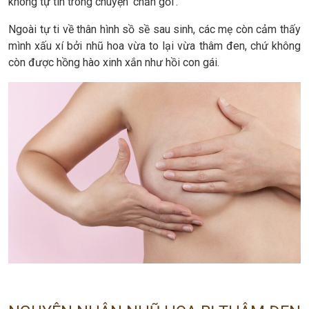
không tự tin trong chuyện ‘chăn gối’.
Ngoài tự ti về thân hình sồ sề sau sinh, các mẹ còn cảm thấy
mình xấu xí bởi nhũ hoa vừa to lại vừa thâm đen, chứ không
còn được hồng hào xinh xắn như hồi con gái.