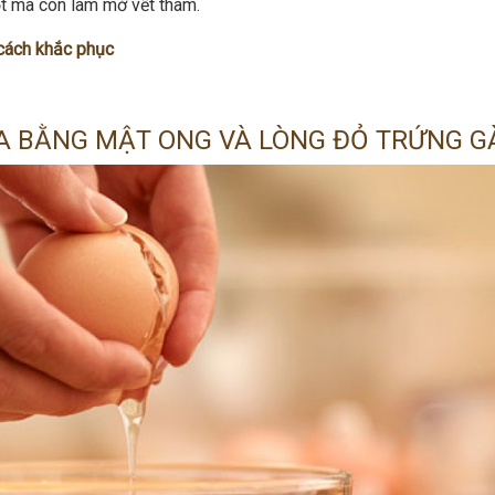
ốt mà còn làm mờ vết thâm.
cách khắc phục
 BẰNG MẬT ONG VÀ LÒNG ĐỎ TRỨNG G