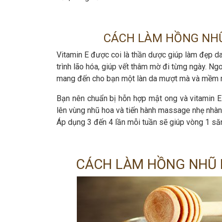
CÁCH LÀM HỒNG NHŨ
Vitamin E được coi là thần dược giúp làm đẹp da
trình lão hóa, giúp vết thâm mờ đi từng ngày. Ngo
mang đến cho bạn một làn da mượt mà và mềm 
Bạn nên chuẩn bị hỗn hợp mật ong và vitamin E t
lên vùng nhũ hoa và tiến hành massage nhẹ nhàn
Áp dụng 3 đến 4 lần mỗi tuần sẽ giúp vòng 1 să
CÁCH LÀM HỒNG NHŨ 