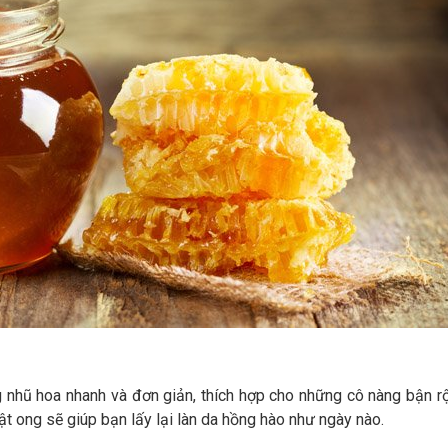
 nhũ hoa nhanh và đơn giản, thích hợp cho những cô nàng bận rộn
ật ong sẽ giúp bạn lấy lại làn da hồng hào như ngày nào.