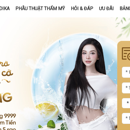
DIKA
PHẪU THUẬT THẨM MỸ
HỎI & ĐÁP
ƯU ĐÃI
BẢNG