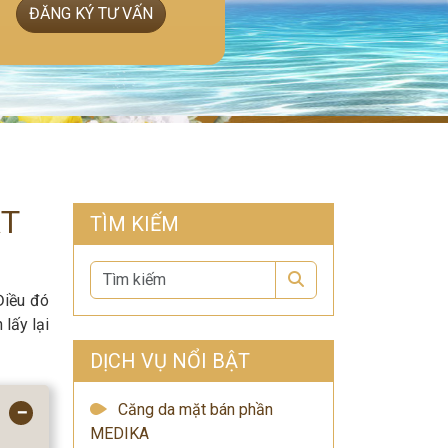
ĐĂNG KÝ TƯ VẤN
ẬT
TÌM KIẾM
Search
Điều đó
 lấy lại
DỊCH VỤ NỔI BẬT
Căng da mặt bán phần
−
MEDIKA