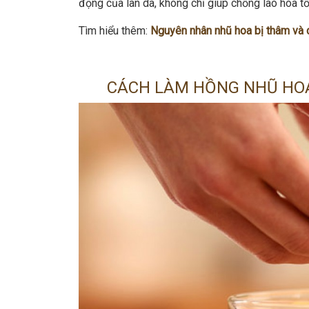
động của làn da, không chỉ giúp chống lão hóa t
Tìm hiểu thêm:
Nguyên nhân nhũ hoa bị thâm và 
CÁCH LÀM HỒNG NHŨ HOA