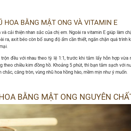
 HOA BẰNG MẬT ONG VÀ VITAMIN E
 và cải thiện nhan sắc của chị em. Ngoài ra vitamin E giúp làm c
ài ra, axit béo còn bổ sung độ ẩm cần thiết, ngăn chặn quá trình 
mại.
rộn đều với nhau theo tỳ lệ 1:1, trước khi tắm lấy hỗn hợp vừa r
g theo chiều kim đồng hồ. Khoảng 5 phút, thì bạn tắm sạch với n
n chắc, căng tròn, vùng nhũ hoa hồng hào, mềm mịn như ý muốn.
HOA BẰNG MẬT ONG NGUYÊN CHẤ