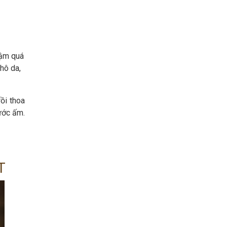
hậm quá
khô da,
ồi thoa
ước ấm.
T