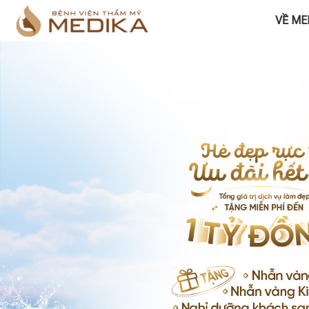
VỀ ME