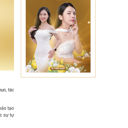
un, tác
bảo tạo
c sự tự