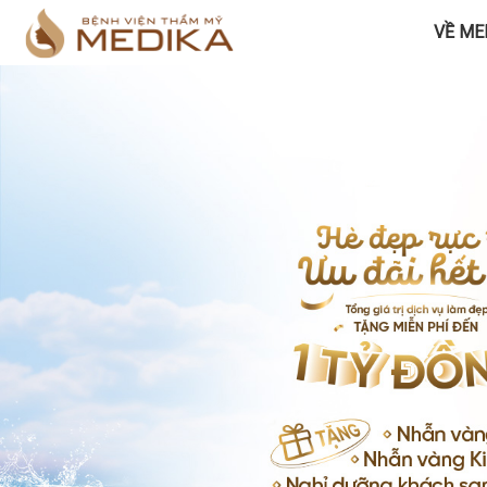
VỀ ME