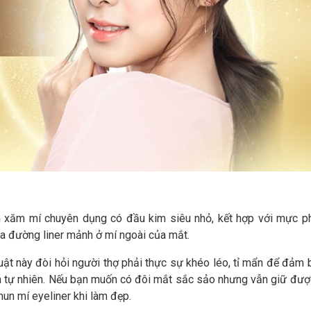
un xăm mí chuyên dụng có đầu kim siêu nhỏ, kết hợp với mực ph
ra đường liner mảnh ở mí ngoài của mắt.
uật này đòi hỏi người thợ phải thực sự khéo léo, tỉ mẩn để đảm 
 tự nhiên. Nếu bạn muốn có đôi mắt sắc sảo nhưng vẫn giữ đượ
un mí eyeliner khi làm đẹp.