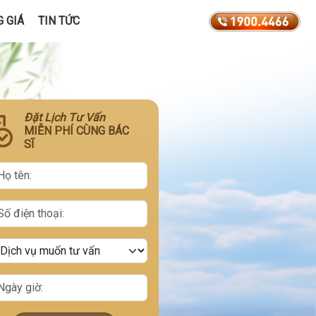
 GIÁ
TIN TỨC
Đặt Lịch Tư Vấn
MIỄN PHÍ CÙNG BÁC
SĨ