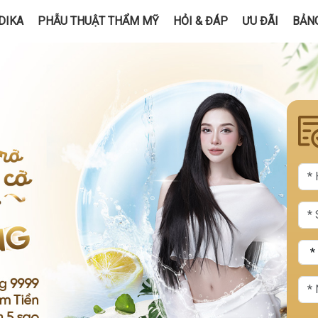
DIKA
PHẪU THUẬT THẨM MỸ
HỎI & ĐÁP
ƯU ĐÃI
BẢNG