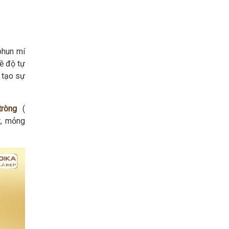
phun mí
về độ tự
n tạo sự
ròng
(
t, mỏng