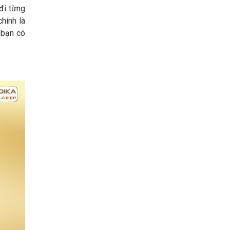
đi từng
hính là
 bạn có