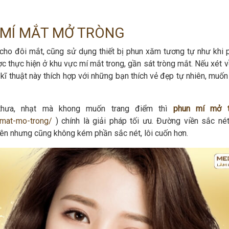
 MÍ MẮT MỞ TRÒNG
” cho đôi mắt, cũng sử dụng thiết bị phun xăm tương tự như khi 
ợc thực hiện ở khu vực mí mắt trong, gần sát tròng mắt. Nếu xét 
 kĩ thuật này thích hợp với những bạn thích vẻ đẹp tự nhiên, muố
thưa, nhạt mà khong muốn trang điểm thì
phun mí mở t
-mat-mo-trong/
) chính là giải pháp tối ưu. Đường viền sắc né
iên nhưng cũng không kém phần sắc nét, lôi cuốn hơn.