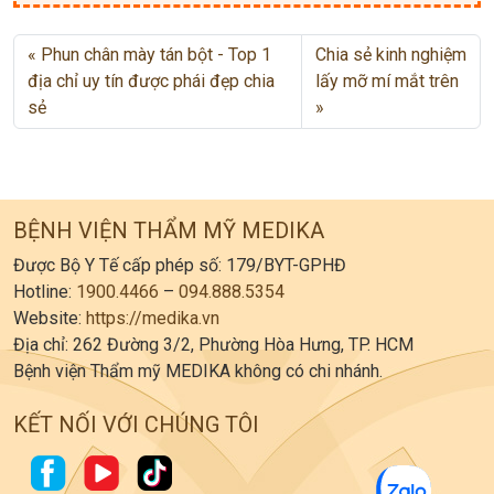
Phun chân mày tán bột - Top 1
Chia sẻ kinh nghiệm
địa chỉ uy tín được phái đẹp chia
lấy mỡ mí mắt trên
sẻ
BỆNH VIỆN THẨM MỸ MEDIKA
Được Bộ Y Tế cấp phép số: 179/BYT-GPHĐ
Hotline:
1900.4466
–
094.888.5354
Website:
https://medika.vn
Địa chỉ: 262 Đường 3/2, Phường Hòa Hưng, TP. HCM
Bệnh viện Thẩm mỹ MEDIKA không có chi nhánh.
KẾT NỐI VỚI CHÚNG TÔI