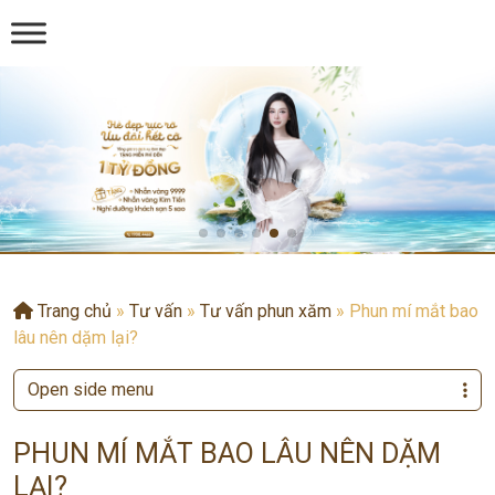
Trang chủ
»
Tư vấn
»
Tư vấn phun xăm
»
Phun mí mắt bao
lâu nên dặm lại?
Open side menu
PHUN MÍ MẮT BAO LÂU NÊN DẶM
LẠI?