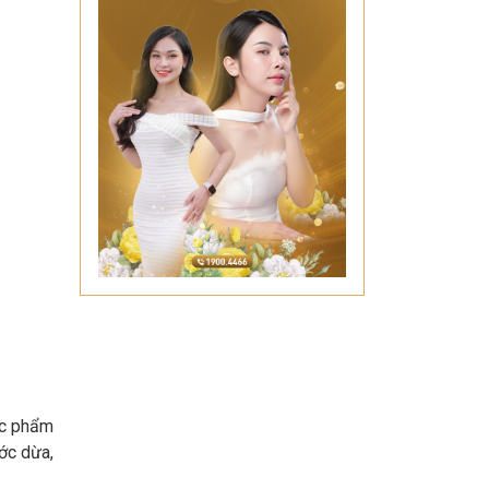
ực phẩm
ước dừa,