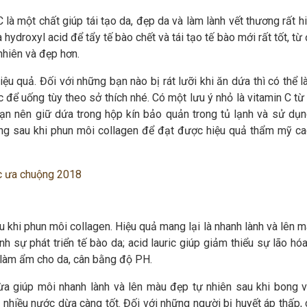
 là một chất giúp tái tạo da, đẹp da và làm lành vết thương rất h
ydroxyl acid để tẩy tế bào chết và tái tạo tế bào mới rất tốt, t
nhiên và đẹp hơn.
u quả. Đối với những bạn nào bị rát lưỡi khi ăn dứa thì có thể l
c để uống tùy theo sở thích nhé. Có một lưu ý nhỏ là vitamin C t
 bạn nên giữ dứa trong hộp kín bảo quản trong tủ lạnh và sử dụn
ng sau khi phun môi collagen để đạt được hiệu quả thẩm mỹ ca
c ưa chuộng 2018
khi phun môi collagen. Hiệu quả mang lại là nhanh lành và lên m
h sự phát triển tế bào da; acid lauric giúp giảm thiểu sự lão hó
 làm ẩm cho da, cân bằng độ PH.
a giúp môi nhanh lành và lên màu đẹp tự nhiên sau khi bong v
hiều nước dừa càng tốt. Đối với những người bị huyết áp thấp, c