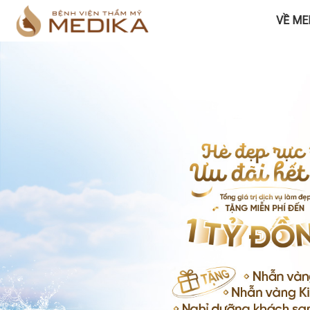
VỀ ME