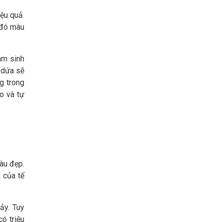
iệu quả.
ừ đó màu
àm sinh
ừ dứa sẽ
g trong
o và tự
àu đẹp.
a của tế
ảy. Tuy
ó triệu