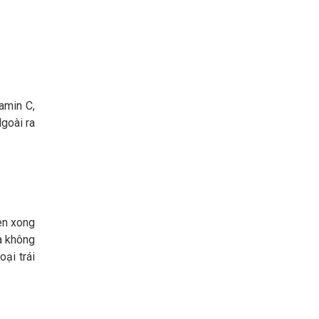
amin C,
goài ra
en xong
và không
ại trái