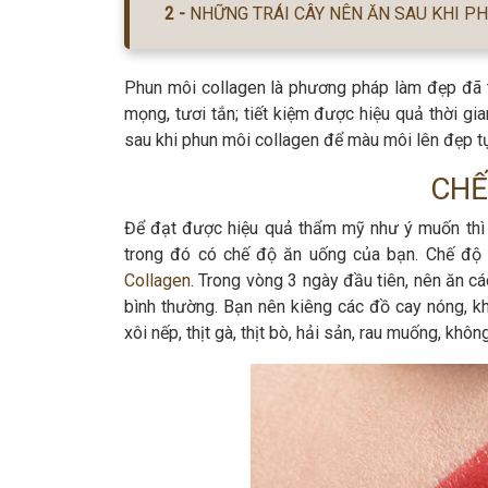
NHỮNG TRÁI CÂY NÊN ĂN SAU KHI P
Phun môi collagen là phương pháp làm đẹp đã t
mọng, tươi tắn; tiết kiệm được hiệu quả thời gi
sau khi phun môi collagen để màu môi lên đẹp tự
CHẾ
Để đạt được hiệu quả thẩm mỹ như ý muốn thì 
trong đó có chế độ ăn uống của bạn. Chế độ 
Collagen
. Trong vòng 3 ngày đầu tiên, nên ăn 
bình thường. Bạn nên kiêng các đồ cay nóng, k
xôi nếp, thịt gà, thịt bò, hải sản, rau muống, khô