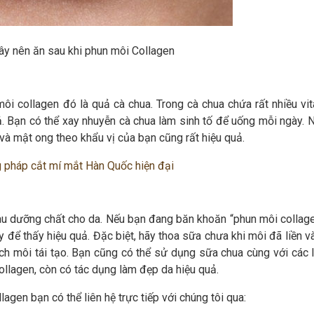
ây nên ăn sau khi phun môi Collagen
i collagen đó là quả cà chua. Trong cà chua chứa rất nhiều vit
ả. Bạn có thể xay nhuyễn cà chua làm sinh tố để uống mỗi ngày. N
và mật ong theo khẩu vị của bạn cũng rất hiệu quả.
 pháp cắt mí mắt Hàn Quốc hiện đại
giàu dưỡng chất cho da. Nếu bạn đang băn khoăn “phun môi collag
y để thấy hiệu quả. Đặc biệt, hãy thoa sữa chưa khi môi đã liền 
h môi tái tạo. Bạn cũng có thể sử dụng sữa chua cùng với các lo
collagen, còn có tác dụng làm đẹp da hiệu quả.
agen bạn có thể liên hệ trực tiếp với chúng tôi qua: