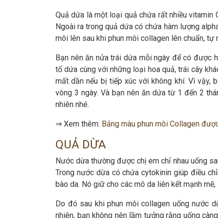
Quả dứa là một loại quả chứa rất nhiều vitamin C
Ngoài ra trong quả dứa có chứa hàm lượng alpha h
môi lên sau khi phun môi collagen lên chuẩn, tự 
Bạn nên ăn nửa trái dứa mỗi ngày để có được hiệ
tố dứa cùng với những loại hoa quả, trái cây khá
mất dần nếu bị tiếp xúc với không khí. Vì vậy,
vòng 3 ngày. Và bạn nên ăn dứa từ 1 đến 2 thá
nhiên nhé.
⇒ Xem thêm:
Bảng màu phun môi Collagen đượ
QUẢ DỪA
Nước dừa thường được chị em chỉ nhau uống sau 
Trong nước dừa có chứa cytokinin giúp điều chỉn
bào da. Nó giữ cho các mô da liên kết mạnh mẽ,
Do đó sau khi phun môi collagen uống nước dừ
nhiên, bạn không nên lầm tưởng rằng uống càng n