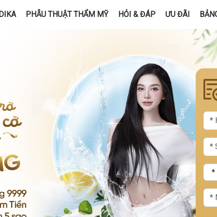
DIKA
PHẪU THUẬT THẨM MỸ
HỎI & ĐÁP
ƯU ĐÃI
BẢNG