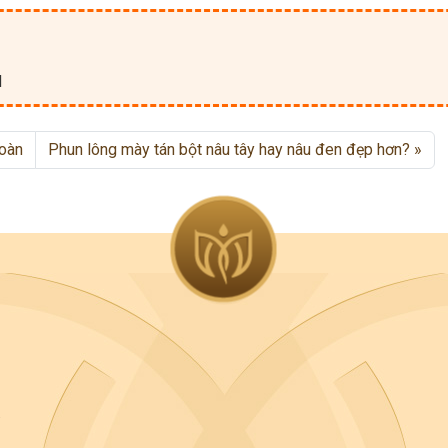
M
toàn
Phun lông mày tán bột nâu tây hay nâu đen đẹp hơn?
.