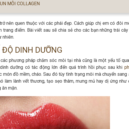
HUN MÔI COLLAGEN
rở nên quen thuộc với các phái đẹp. Cách giúp chị em có đôi m
an trang điểm. Bài viết sau sẽ chia sẻ cho các bạn những trái câ
 nhiên.
 ĐỘ DINH DƯỠNG
các phương pháp chăm sóc môi tại nhà cũng là một yếu tố qua
dinh dưỡng có tác động lớn đến quá trình hồi phục sau khi
p
các món đồ mềm, cháo. Sau đó tùy tình trạng môi mà chuyển sang
hó làm lành vết thương, tạo sẹo thâm, mưng mủ hay dị ứng như 
ng ăn mặn.