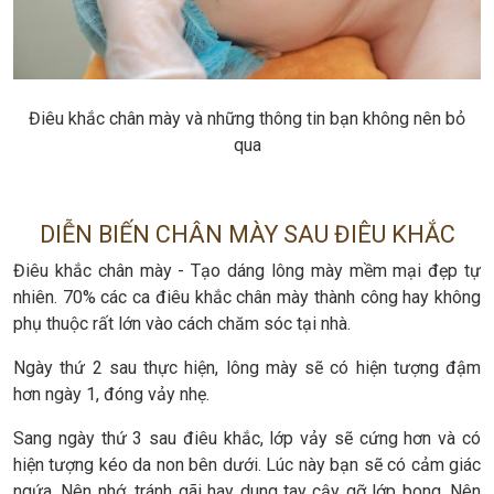
Điêu khắc chân mày và những thông tin bạn không nên bỏ
qua
DIỄN BIẾN CHÂN MÀY SAU ĐIÊU KHẮC
Điêu khắc chân mày - Tạo dáng lông mày mềm mại đẹp tự
nhiên. 70% các ca điêu khắc chân mày thành công hay không
phụ thuộc rất lớn vào cách chăm sóc tại nhà.
Ngày thứ 2 sau thực hiện, lông mày sẽ có hiện tượng đậm
hơn ngày 1, đóng vảy nhẹ.
Sang ngày thứ 3 sau điêu khắc, lớp vảy sẽ cứng hơn và có
hiện tượng kéo da non bên dưới. Lúc này bạn sẽ có cảm giác
ngứa. Nên nhớ, tránh gãi hay dung tay cậy gỡ lớp bong. Nên