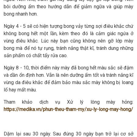
bôi dưỡng ẩm theo hướng dẫn để giảm ngữa và giúp mày
bong nhanh hơn.
Ngày 4 - 5 sẽ có hiện tượng bong vảy từng sợi điêu khắc chứ
không bong hết một lần, kèm theo đó là cảm giác ngứa ở
vùng điêu khắc. Lúc này bạn cũng không nên gỡ lớp mày
bong mà để nó tự rụng, tránh nắng thật kĩ, tránh dung những
sản phẩm có chất tẩy rửa cao.
Ngày 8 - 10, thời điểm này mày đã bong hết màu sắc sẽ đậm
và dần ổn định hơn. Vẫn là nên dưỡng ẩm tốt và tránh nắng kĩ
vùng da điêu khắc để đảm bảo màu sắc mày không bị loang
lổ hay mất màu.
Tham khảo dịch vụ Xử lý lông mày hỏng:
https://medika.vn/phun-theu-tham-my/xu-ly-long-may-hong/
Dặm lại sau 30 ngày. Sau đúng 30 ngày bạn trở lại cơ sở