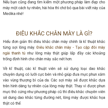
Nếu bạn cũng đang tìm kiếm một phương pháp làm đẹp cho
mày một cách tự nhiên, hài hòa thì chớ bỏ qua bài viết này của
Medika nhé!
ĐIÊU KHẮC CHÂN MÀY LÀ GÌ?
Hiểu đơn giản thì điêu khắc chân mày chính là kĩ thuật khắc
từng sợi lông mày.
Điêu khắc chân mày - Tạo cặp đôi mày
ngài thanh tú
như lông mày thật giúp lấp đầy các khoảng
trống định hình cho chân mày sắc nét hơn.
Về kĩ thuật, các kĩ thuật viên sẽ sử dụng loại dao khắc
chuyên dụng có lưỡi cực bén và nhỏ giúp đưa mực phun xăm
vào vùng thượng bì của da. Các sợi mày sẽ được khắc dựa
trên hình dáng tự nhiên của lông mày thật. Thay vì được phun
mực thô cứng như phương pháp cũ thì điêu khắc chuyên viên
sẽ dung dao khắc từng đường nét, lông mày được khắc họa
thật có thể.