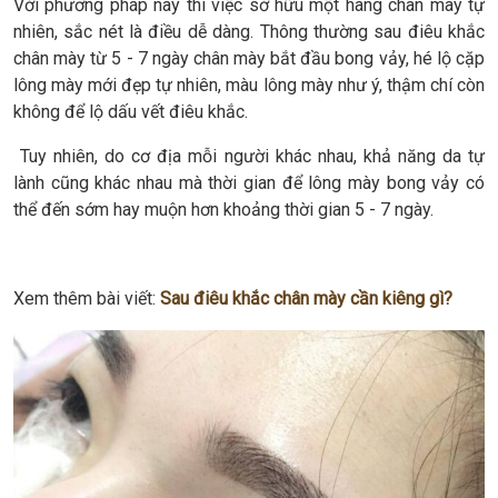
Với phương pháp này thì việc sở hữu một hàng chân mày tự
nhiên, sắc nét là điều dễ dàng. Thông thường sau điêu khắc
chân mày từ 5 - 7 ngày chân mày bắt đầu bong vảy, hé lộ cặp
lông mày mới đẹp tự nhiên, màu lông mày như ý, thậm chí còn
không để lộ dấu vết điêu khắc.
Tuy nhiên, do cơ địa mỗi người khác nhau, khả năng da tự
lành cũng khác nhau mà thời gian để lông mày bong vảy có
thể đến sớm hay muộn hơn khoảng thời gian 5 - 7 ngày.
Xem thêm bài viết:
Sau điêu khắc chân mày cần kiêng gì?