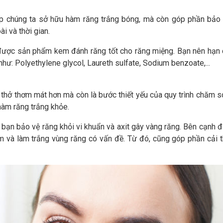
p chúng ta sở hữu hàm răng trắng bóng, mà còn góp phần bảo
i và thời gian.
 được sản phẩm kem đánh răng tốt cho răng miệng. Bạn nên hạn 
ư: Polyethylene glycol, Laureth sulfate, Sodium benzoate,...
thở thơm mát hơn mà còn là bước thiết yếu của quy trình chăm s
hàm răng trắng khỏe.
bạn bảo vệ răng khỏi vi khuẩn và axit gây vàng răng. Bên cạnh đ
m và làm trắng vùng răng có vấn đề. Từ đó, cũng góp phần cải t