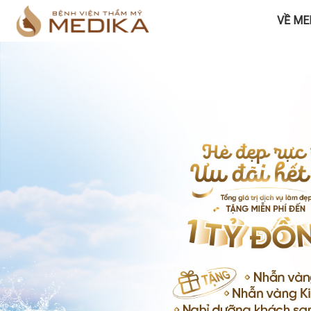
VỀ ME