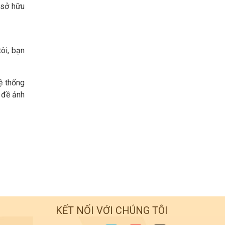
 sở hữu
ôi, bạn
ệ thống
 đề ảnh
KẾT NỐI VỚI CHÚNG TÔI