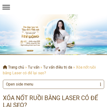
Trang chủ
»
Tư vấn
»
Tư vấn điều trị da
»
Xóa nốt ruồi
bằng Laser có để lại sẹo?
Open side menu
XÓA NỐT RUỒI BẰNG LASER CÓ ĐỂ
LẠI SẸO?