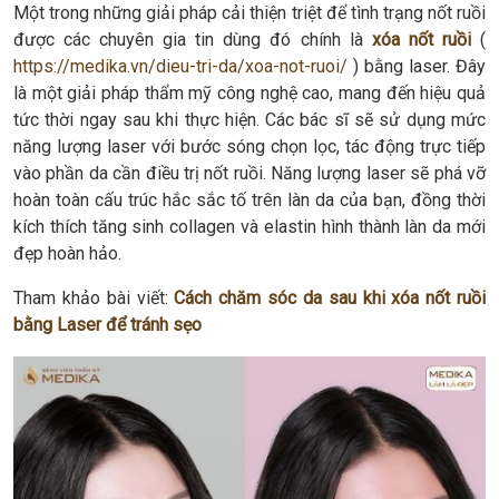
Một trong những giải pháp cải thiện triệt để tình trạng nốt ruồi
được các chuyên gia tin dùng đó chính là
xóa nốt ruồi
(
https://medika.vn/dieu-tri-da/xoa-not-ruoi/
) bằng laser. Đây
là một giải pháp thẩm mỹ công nghệ cao, mang đến hiệu quả
tức thời ngay sau khi thực hiện. Các bác sĩ sẽ sử dụng mức
năng lượng laser với bước sóng chọn lọc, tác động trực tiếp
vào phần da cần điều trị nốt ruồi. Năng lượng laser sẽ phá vỡ
hoàn toàn cấu trúc hắc sắc tố trên làn da của bạn, đồng thời
kích thích tăng sinh collagen và elastin hình thành làn da mới
đẹp hoàn hảo.
Tham khảo bài viết:
Cách chăm sóc da sau khi xóa nốt ruồi
bằng Laser để tránh sẹo