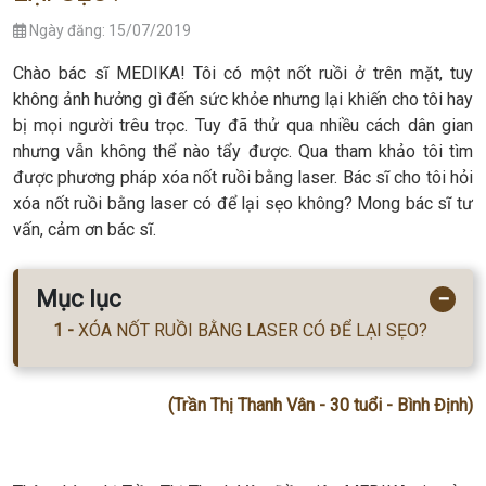
Ngày đăng: 15/07/2019
Chào bác sĩ MEDIKA! Tôi có một nốt ruồi ở trên mặt, tuy
không ảnh hưởng gì đến sức khỏe nhưng lại khiến cho tôi hay
bị mọi người trêu trọc. Tuy đã thử qua nhiều cách dân gian
nhưng vẫn không thể nào tẩy được. Qua tham khảo tôi tìm
được phương pháp xóa nốt ruồi bằng laser. Bác sĩ cho tôi hỏi
xóa nốt ruồi bằng laser có để lại sẹo không? Mong bác sĩ tư
vấn, cảm ơn bác sĩ.
Mục lục
−
XÓA NỐT RUỒI BẰNG LASER CÓ ĐỂ LẠI SẸO?
(Trần Thị Thanh Vân - 30 tuổi - Bình Định)