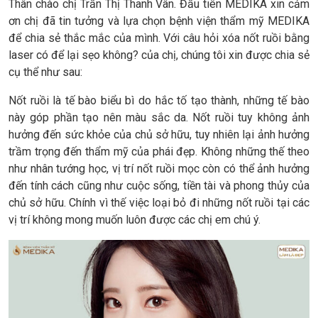
Thân chào chị Trần Thị Thanh Vân. Đầu tiên MEDIKA xin cảm
ơn chị đã tin tưởng và lựa chọn bệnh viện thẩm mỹ MEDIKA
để chia sẻ thắc mắc của mình. Với câu hỏi xóa nốt ruồi bằng
laser có để lại sẹo không? của chị, chúng tôi xin được chia sẻ
cụ thể như sau:
Nốt ruồi là tế bào biểu bì do hắc tố tạo thành, những tế bào
này góp phần tạo nên màu sắc da. Nốt ruồi tuy không ảnh
hưởng đến sức khỏe của chủ sở hữu, tuy nhiên lại ảnh hưởng
trầm trọng đến thẩm mỹ của phái đẹp. Không những thế theo
như nhân tướng học, vị trí nốt ruồi mọc còn có thể ảnh hưởng
đến tính cách cũng như cuộc sống, tiền tài và phong thủy của
chủ sở hữu. Chính vì thế việc loại bỏ đi những nốt ruồi tại các
vị trí không mong muốn luôn được các chị em chú ý.