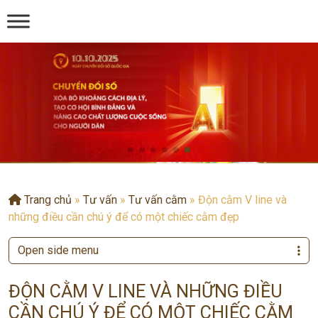
Trang chủ
»
Tư vấn
»
Tư vấn cằm
»
Độn cằm V line và
những điều cần chú ý để có một chiếc cằm đẹp
Open side menu
ĐỘN CẰM V LINE VÀ NHỮNG ĐIỀU
CẦN CHÚ Ý ĐỂ CÓ MỘT CHIẾC CẰM