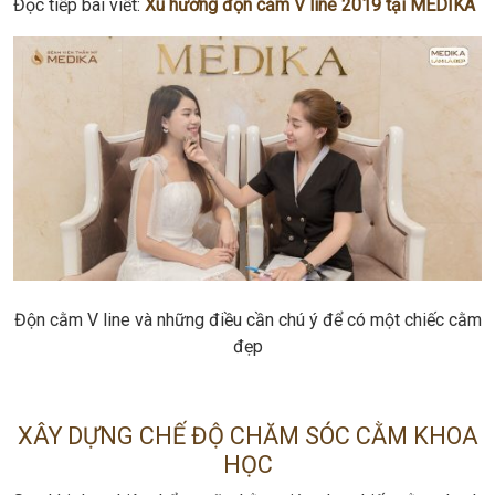
Đọc tiếp bài viết:
Xu hướng độn cằm V line 2019 tại MEDIKA
Độn cằm V line và những điều cần chú ý để có một chiếc cằm
đẹp
XÂY DỰNG CHẾ ĐỘ CHĂM SÓC CẰM KHOA
HỌC