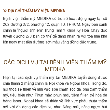
ĐỊA CHỈ THẨM MỸ VIỆN MEDIKA
Bệnh viện thẩm mỹ MEDIKA có trụ sở hoạt động ngay tại số
262 đường 3/2, phường 12, quận 10, TP.HCM. Ngay bên cạnh
chính là “người anh em” Trung Tâm Y Khoa Kỳ Hòa. Chạy dọc
tuyến đường 2/3 bạn có thể dễ dàng nhận ra với tòa nhà khá
lớn ngay mặt tiền đường sớn màu vàng đồng đặc trưng.
CÁC DỊCH VỤ TẠI BỆNH VIỆN THẨM MỸ
MEDIKA
Hiện tại các dịch vụ thẩm mỹ tại MEDIKA tuyển dụng được
chia thành 2 mảng chính là Nội khoa và Ngoại khoa. Trong đó,
nội thoa sẽ thiên về lĩnh vực spa chăm sóc da, phụ xăm thẩm
mỹ, tiêu biểu như: Phun mày, phun môi, tiêm filler, trẻ hóa da
bằng laser…Ngoại khoa sẽ thiên về lĩnh vực phẫu thuật thẩm
mỹ với đa dạng các dịch vụ như: Nâng mũi, nâng ngực, hút