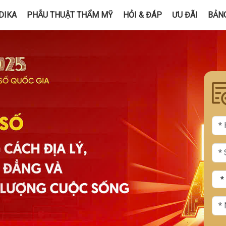
DIKA
PHẪU THUẬT THẨM MỸ
HỎI & ĐÁP
ƯU ĐÃI
BẢNG