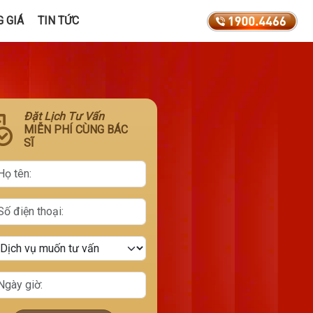
 GIÁ
TIN TỨC
Đặt Lịch Tư Vấn
MIỄN PHÍ CÙNG BÁC
SĨ