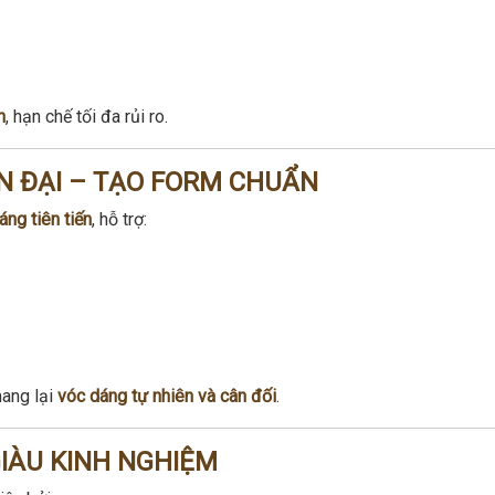
n
, hạn chế tối đa rủi ro.
N ĐẠI – TẠO FORM CHUẨN
ng tiên tiến
, hỗ trợ:
mang lại
vóc dáng tự nhiên và cân đối
.
GIÀU KINH NGHIỆM