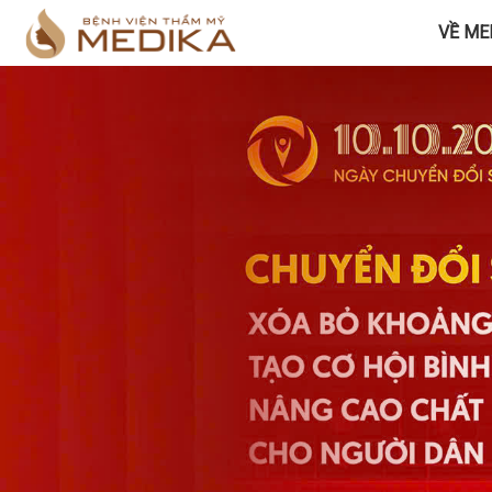
VỀ ME