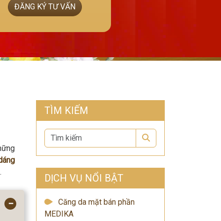
ĐĂNG KÝ TƯ VẤN
TÌM KIẾM
Search
Những
 dáng
.
DỊCH VỤ NỔI BẬT
Căng da mặt bán phần
−
MEDIKA