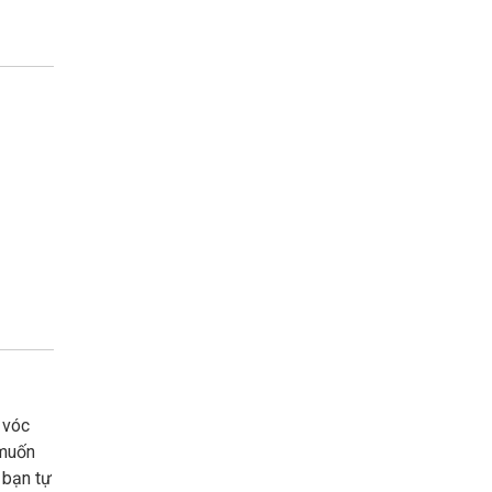
 vóc
 muốn
 bạn tự