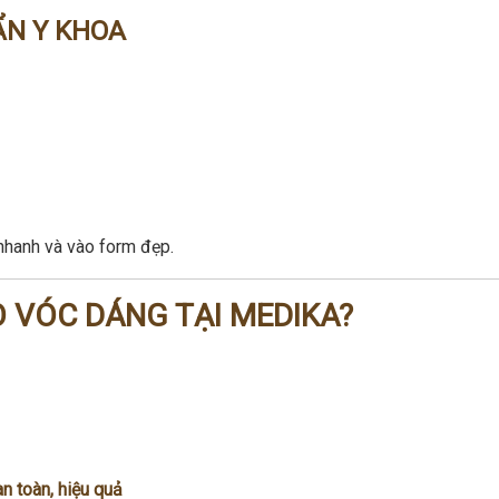
ẨN Y KHOA
 nhanh và vào form đẹp.
O VÓC DÁNG TẠI MEDIKA?
an toàn, hiệu quả