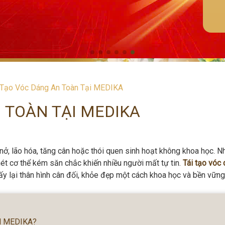
 Tạo Vóc Dáng An Toàn Tại MEDIKA
 TOÀN TẠI MEDIKA
 nở, lão hóa, tăng cân hoặc thói quen sinh hoạt không khoa học. 
t cơ thể kém săn chắc khiến nhiều người mất tự tin.
Tái tạo vóc
lấy lại thân hình cân đối, khỏe đẹp một cách khoa học và bền vững
TM MEDIKA?