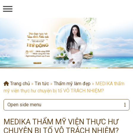
Trang chủ
»
Tin tức
»
Thẩm mỹ làm đẹp
»
MEDIKA thẩm
mỹ viện thực hư chuyện bị tố VÔ TRÁCH NHIỆM?
Open side menu
MEDIKA THẨM MỸ VIỆN THỰC HƯ
CHUYỆN BỊ TỐ VÔ TRÁCH NHIỆM?