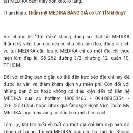
tại MEDIKA cảm thấy xôn xao, lo lắng.
Tham khảo:
Thẩm mỹ MEDIKA BẢNG GIÁ có UY TÍN không?
Với những lời “đặt điều” không đúng sự thật bề MEDIKA
thẩm mỹ viện, bạn nào nếu có nhu cầu làm đẹp, đăng kí dịch
vụ tại MEDIKA cần lưu ý. MEDIKA chỉ có một địa chỉ thực
hiện làm đẹp là: Số 262 đường 3/2, phường 12, quận 10,
TP.HCM.
Đối với những bạn ở gần có thể đến trực tiếp địa chỉ này để
được tư vấn và thăm khám dịch vụ miễn phí. Còn đối với
những bạn ở xa hoặc không có điệu kiện đến có liên hệ
MEDIKA qua số hotline: 1900.4466 - 094.888.5354 -
028.7303.6566 hoặc inbox qua fanpage: Bệnh Viện Thẩm Mỹ
MEDIKA logo màu vàng có dấu tích xanh bên cạnh.
Tóm lại, khi tìm hiểu về bất cứ một địa chỉ làm đẹp nào đó
không chỉ riêng đối với MEDIKA, bạn nên tìm hiểu kĩ. Không