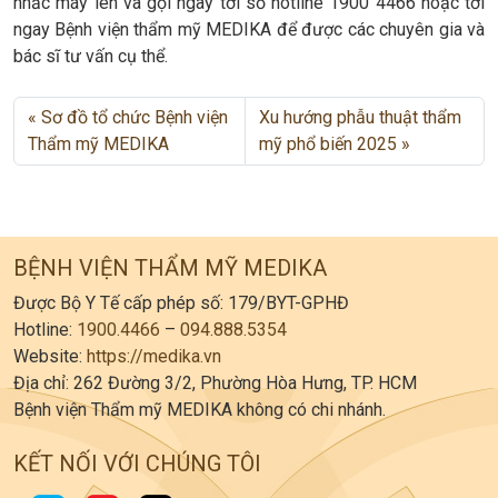
nhấc máy lên và gọi ngay tới số hotline 1900 4466 hoặc tới
ngay Bệnh viện thẩm mỹ MEDIKA để được các chuyên gia và
bác sĩ tư vấn cụ thể.
Sơ đồ tổ chức Bệnh viện
Xu hướng phẫu thuật thẩm
Thẩm mỹ MEDIKA
mỹ phổ biến 2025
BỆNH VIỆN THẨM MỸ MEDIKA
Được Bộ Y Tế cấp phép số: 179/BYT-GPHĐ
Hotline:
1900.4466
–
094.888.5354
Website:
https://medika.vn
Địa chỉ: 262 Đường 3/2, Phường Hòa Hưng, TP. HCM
Bệnh viện Thẩm mỹ MEDIKA không có chi nhánh.
KẾT NỐI VỚI CHÚNG TÔI