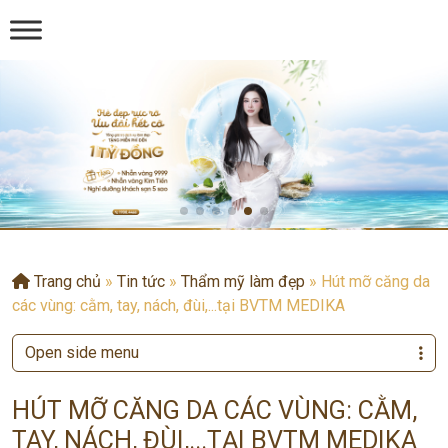
Trang chủ
»
Tin tức
»
Thẩm mỹ làm đẹp
»
Hút mỡ căng da
các vùng: cằm, tay, nách, đùi,...tại BVTM MEDIKA
Open side menu
HÚT MỠ CĂNG DA CÁC VÙNG: CẰM,
TAY, NÁCH, ĐÙI,...TẠI BVTM MEDIKA