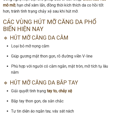
mô mỡ
, hạn chế xâm lấn, đồng thời kích thích da co hồi tốt
hơn, tránh tình trạng chảy xệ sau khi hút mỡ.
CÁC VÙNG HÚT MỠ CĂNG DA PHỔ
BIẾN HIỆN NAY
🔹 HÚT MỠ CĂNG DA CẰM
Loại bỏ mỡ nọng cằm
Giúp gương mặt thon gọn, rõ đường viền V-line
Phù hợp với người có cằm ngắn, mặt tròn, mỡ tích tụ lâu
năm
🔹 HÚT MỠ CĂNG DA BẮP TAY
Giải quyết tình trạng
tay to, chảy xệ
Bắp tay thon gọn, da săn chắc
Tự tin diện áo ngắn tay, váy sát nách