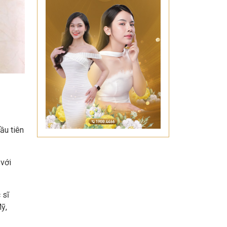
ầu tiên
 với
 sĩ
ỹ,