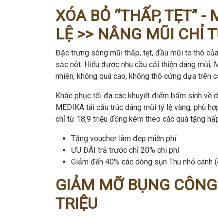
XÓA BỎ “THẤP, TẸT” -
LỆ >>
NÂNG MŨI CHỈ TỪ
Đặc trưng sóng mũi thấp, tẹt, đầu mũi to thô 
sắc nét. Hiểu được nhu cầu cải thiện dáng mũi, 
nhiên, không quá cao, không thô cứng dựa trên 
Khắc phục tối đa các khuyết điểm bẩm sinh về dá
MEDIKA tái cấu trúc dáng mũi tỷ lệ vàng, phù h
chỉ từ 18,9 triệu đồng kèm theo các quà tặng h
Tặng voucher làm đẹp miễn phí
ƯU ĐÃI trả trước chỉ 20% chi phí
Giảm đến 40% các dòng sụn Thu nhỏ cánh (
GIẢM MỠ BỤNG CÔNG N
TRIỆU