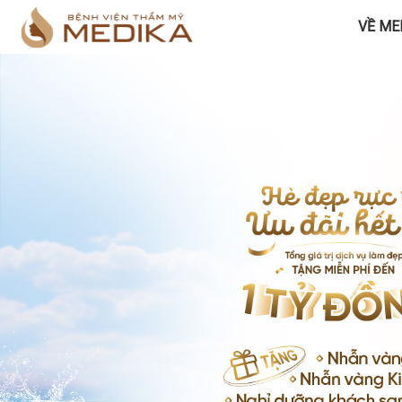
VỀ ME