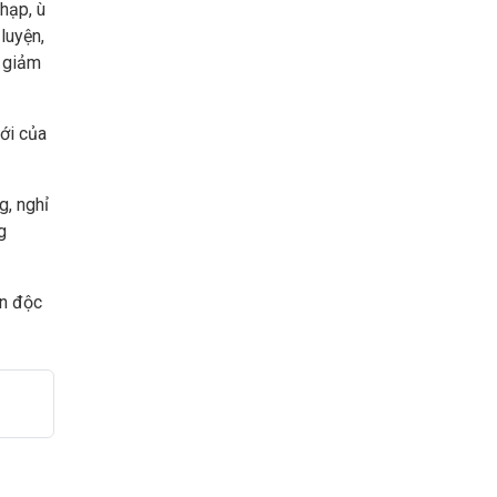
hạp, ù
 luyện,
g giảm
ới của
g, nghỉ
g
ẫn độc