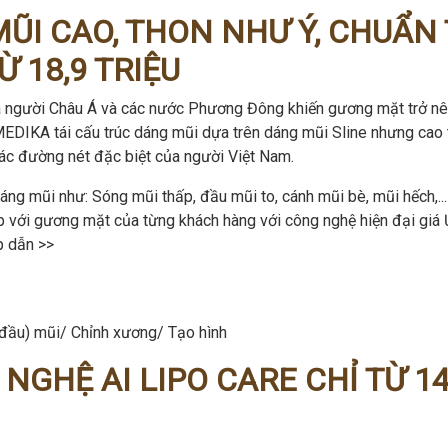
 MŨI CAO, THON NHƯ Ý, CHUẨN 
 18,9 TRIỆU
của người Châu Á và các nước Phương Đông khiến gương mặt trở n
MEDIKA tái cấu trúc dáng mũi dựa trên dáng mũi Sline nhưng cao 
các đường nét đặc biệt của người Việt Nam.
ng mũi như: Sóng mũi thấp, đầu mũi to, cánh mũi bè, mũi hếch,..
ợp với gương mặt của từng khách hàng với công nghệ hiện đại giá
ấp dẫn >>
đầu) mũi/ Chỉnh xương/ Tạo hình
GHỆ AI LIPO CARE CHỈ TỪ 14