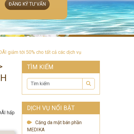
ĐĂNG KÝ TƯ VẤN
giảm tới 50% cho tất cả các dịch vụ
>
TÌM KIẾM
CH
Search
DỊCH VỤ NỔI BẬT
ĐÃI hấp
Căng da mặt bán phần
MEDIKA