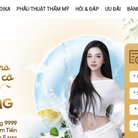
DIKA
PHẪU THUẬT THẨM MỸ
HỎI & ĐÁP
ƯU ĐÃI
BẢNG