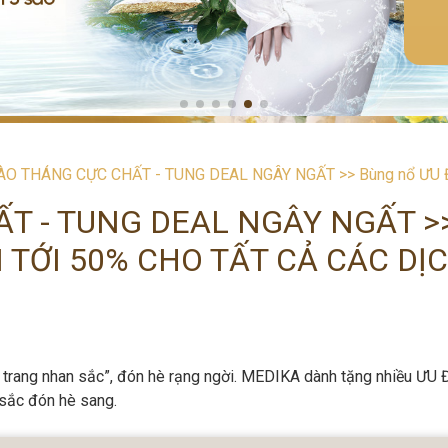
O THÁNG CỰC CHẤT - TUNG DEAL NGÂY NGẤT >> Bùng nổ ƯU ĐÃI 
T - TUNG DEAL NGÂY NGẤT >
 TỚI 50% CHO TẤT CẢ CÁC DỊ
 trang nhan sắc”, đón hè rạng ngời.
MEDIKA dành tặng nhiều ƯU 
 sắc đón hè sang.