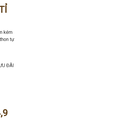
TỈ
ên kém
thon tự
.
 ƯU ĐÃI
,9