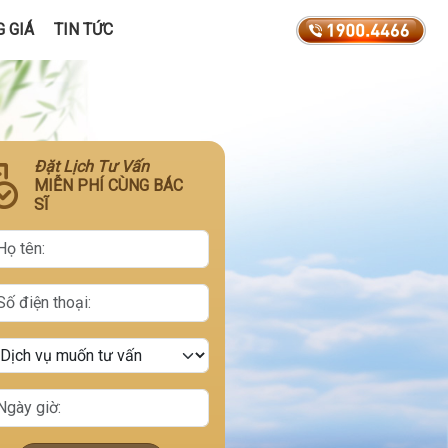
 GIÁ
TIN TỨC
Đặt Lịch Tư Vấn
MIỄN PHÍ CÙNG BÁC
SĨ