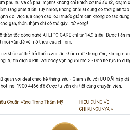
em phụ nữ và cả phái mạnh! Không chỉ khiến cơ thể sồ sề, chậm c
iềm tàng phát triển. Tuy nhiên, không phải ai cũng có thời gian tập
 cạnh đó, việc lựa chọn các loại thuốc giảm cân không có tác dụn
ho gan, thận, thậm chí có thể gây… tử vong!
 thần tốc công nghệ AI LIPO CARE chỉ từ 14,9 triệu! Bước tiến m
t mọi vấn đề về mỡ thừa của chị em.
 ra khỏi cơ thể, tối thiểu xâm lấn. Giảm mỡ không đau, không sưn
g, tự tin diện bikini với body vạn người mê >> Đón hè rực rỡ cùn
ngũ quan với deal chào hè tháng sáu - Giảm sâu với ƯU ĐÃI hấp d
hotline: 1900 4466 để được tư vấn chi tiết cùng chuyên viên.
Tiêu Chuẩn Vàng Trong Thẩm Mỹ
HIỂU ĐÚNG VỀ
CHIKUNGUNYA