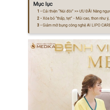
Mục lục
Cải thiện “Núi đôi” >> ƯU ĐÃI Nâng ngực
Xóa bỏ “thấp, tẹt” - Mũi cao, thon như ý,
Giảm mỡ bụng công nghệ AI LIPO CARE c