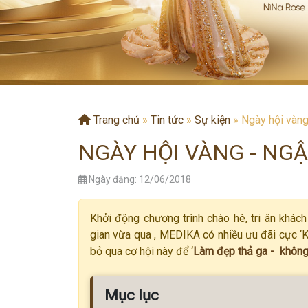
Trang chủ
»
Tin tức
»
Sự kiện
»
Ngày hội vàng
NGÀY HỘI VÀNG - NGẬ
Ngày đăng: 12/06/2018
Khởi động chương trình chào hè, tri ân khá
gian vừa qua , MEDIKA có nhiều ưu đãi cực ‘
bỏ qua cơ hội này để ‘
Làm đẹp thả ga - không 
Mục lục