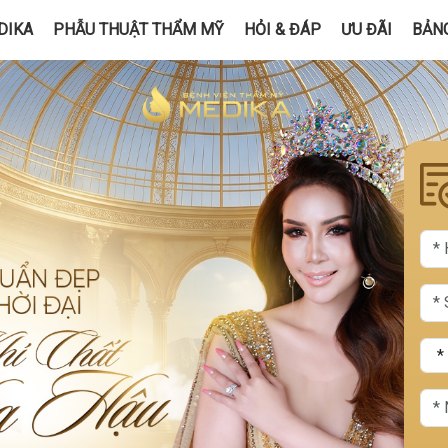
DIKA
PHẪU THUẬT THẨM MỸ
HỎI & ĐÁP
ƯU ĐÃI
BẢNG