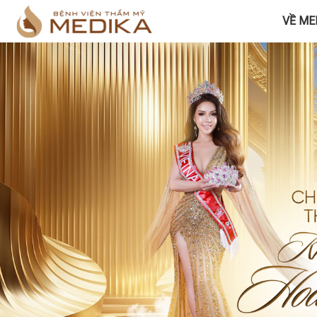
VỀ ME