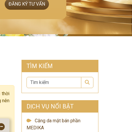
ĐĂNG KÝ TƯ VẤN
TÌM KIẾM
Search
 thời
g nên
DỊCH VỤ NỔI BẬT
Căng da mặt bán phần
−
MEDIKA