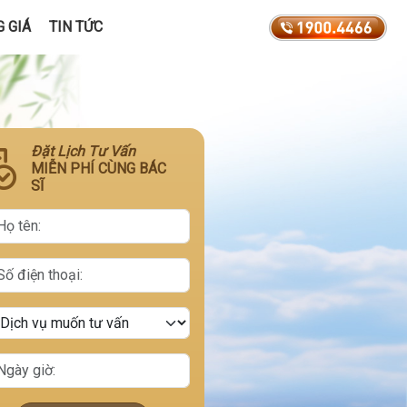
 GIÁ
TIN TỨC
Đặt Lịch Tư Vấn
MIỄN PHÍ CÙNG BÁC
SĨ