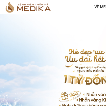
VỀ ME