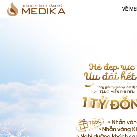
VỀ ME