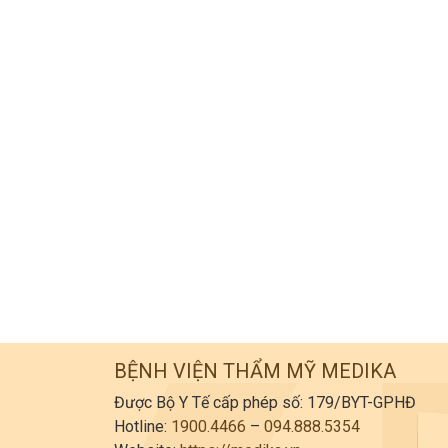
BỆNH VIỆN THẨM MỸ MEDIKA
Được Bộ Y Tế cấp phép số: 179/BYT-GPHĐ
Hotline:
1900.4466
–
094.888.5354