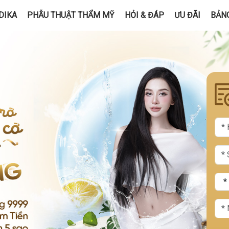
DIKA
PHẪU THUẬT THẨM MỸ
HỎI & ĐÁP
ƯU ĐÃI
BẢNG