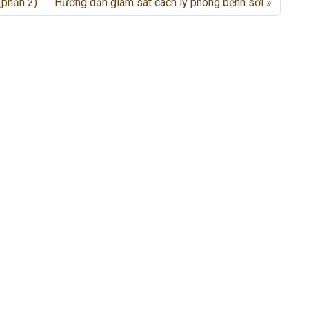
(phần 2)
Hướng dẫn giám sát cách ly phòng bệnh sởi