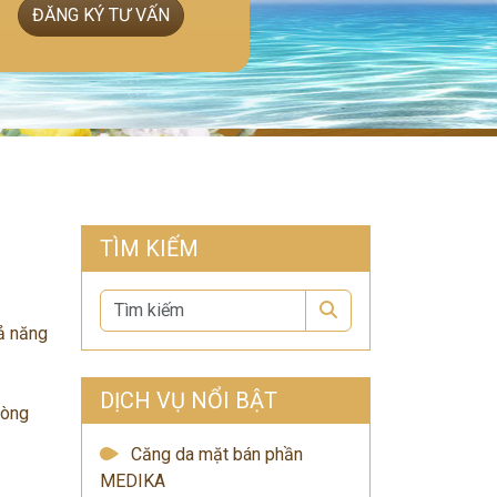
ĐĂNG KÝ TƯ VẤN
TÌM KIẾM
Search
hả năng
DỊCH VỤ NỔI BẬT
hòng
Căng da mặt bán phần
MEDIKA