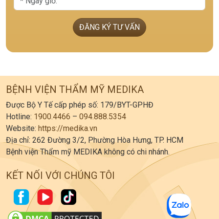
ĐĂNG KÝ TƯ VẤN
BỆNH VIỆN THẨM MỸ MEDIKA
Được Bộ Y Tế cấp phép số: 179/BYT-GPHĐ
Hotline:
1900.4466
–
094.888.5354
Website:
https://medika.vn
Địa chỉ: 262 Đường 3/2, Phường Hòa Hưng, TP. HCM
Bệnh viện Thẩm mỹ MEDIKA không có chi nhánh.
KẾT NỐI VỚI CHÚNG TÔI